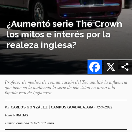
¿Aumentó serie The Crown
los mitos e interés por la
realeza inglesa?
Facebook
X
Profesor de medios de comunicación del Tec analizó la influencia
que tiene en la audiencia la serie de televisión en torno a la
familia real de Inglaterra
Por
- 12/09/2022
CARLOS GONZÁLEZ | CAMPUS GUADALAJARA
Fotos
PIXABAY
Tiempo estimado de lectura:5 mins