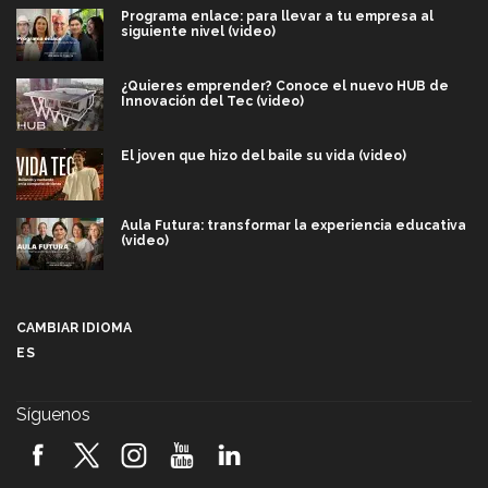
Programa enlace: para llevar a tu empresa al
siguiente nivel (video)
¿Quieres emprender? Conoce el nuevo HUB de
Innovación del Tec (video)
El joven que hizo del baile su vida (video)
Aula Futura: transformar la experiencia educativa
(video)
Más que un festival cultural: así es la magia de
VIBRART 2026 (video)
CAMBIAR IDIOMA
ES
Javier Guzmán: investigación con impacto social
(video)
Síguenos
¡México, en el top del mundial de robótica FIRST
2026! (video)