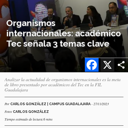
Organismos
internacionales: académico
Tec señala 3 temas clave
Facebook
X
Analizar la actualidad de organismos internacionales es la meta
de libro presentado por académicos del Tec en la FIL
Guadalajara
Por
- 27/11/2023
CARLOS GONZÁLEZ | CAMPUS GUADALAJARA
Fotos
CARLOS GONZÁLEZ
Tiempo estimado de lectura:6 mins