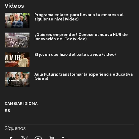
Videos
Programa enlace: para llevar a tu empresa al
siguiente nivel (video)
¿Quieres emprender? Conoce el nuevo HUB de
Innovación del Tec (video)
El joven que hizo del baile su vida (video)
Aula Futura: transformar la experiencia educativa
(video)
Más que un festival cultural: así es la magia de
VIBRART 2026 (video)
CAMBIAR IDIOMA
ES
Javier Guzmán: investigación con impacto social
(video)
Síguenos
¡México, en el top del mundial de robótica FIRST
2026! (video)