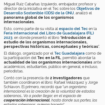
Miguel Ruiz Cabañas Izquierdo, embajador, profesor y
director de la iniciativa en el Tec sobre los
Objetivos de
Desarrollo Sostenible (ODS) de la ONU
,
analizó el
panorama global de los organismos
internacionales
.
Esto, como parte de su visita al
espacio del Tec
en la
Feria Internacional del Libro de Guadalajara (FIL)
2023
, en donde presentó el libro “
Introducción al
estudio de los organismos internacionales,
perspectivas históricas, conceptuales y teóricas
”.
El diálogo, organizado por el
Tec Guadalajara
como de
la participación del
Tec en la FIL
, permitió abordar la
actualidad de los organismos internacionales
ante
académicos, estudiantes, público en general, e incluso,
periodistas.
Contó con la presencia de
2
investigadores
que
también coordinaron el libro: Rafael Velázquez y Jorge
Schiavon. El primero, recordó que “
u
n organismo
internacional es la creación de la voluntad de estados
soberanos… Va a poder llegar, en el espacio de
cooperación internacional
, hasta donde sus partes, los
estados soberanos, quieran hacerlo
”.