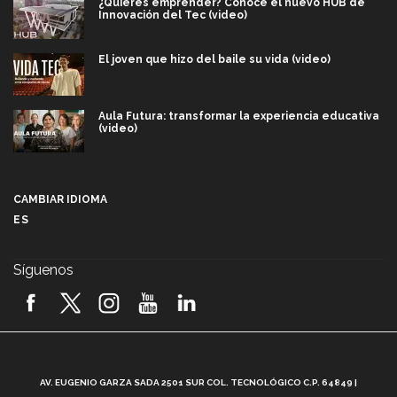
¿Quieres emprender? Conoce el nuevo HUB de
Innovación del Tec (video)
El joven que hizo del baile su vida (video)
Aula Futura: transformar la experiencia educativa
(video)
Más que un festival cultural: así es la magia de
VIBRART 2026 (video)
CAMBIAR IDIOMA
ES
Javier Guzmán: investigación con impacto social
(video)
Síguenos
¡México, en el top del mundial de robótica FIRST
2026! (video)
Vida Tec: Pasión, disciplina y básquetbol, con Gael
Adame (video)
A
AV. EUGENIO GARZA SADA 2501 SUR COL. TECNOLÓGICO C.P. 64849 |
L