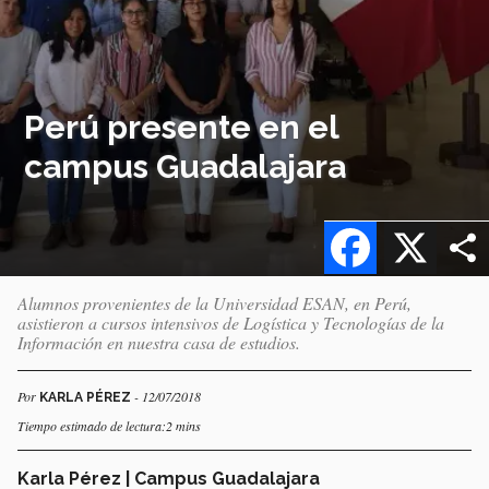
Perú presente en el
campus Guadalajara
Facebook
X
Alumnos provenientes de la Universidad ESAN, en Perú,
asistieron a cursos intensivos de Logística y Tecnologías de la
Información en nuestra casa de estudios.
Por
- 12/07/2018
KARLA PÉREZ
Tiempo estimado de lectura:2 mins
Karla Pérez | Campus Guadalajara