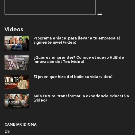
Videos
Programa enlace: para llevar a tu empresa al
siguiente nivel (video)
¿Quieres emprender? Conoce el nuevo HUB de
Innovación del Tec (video)
El joven que hizo del baile su vida (video)
Aula Futura: transformar la experiencia educativa
(video)
Más que un festival cultural: así es la magia de
VIBRART 2026 (video)
CAMBIAR IDIOMA
ES
Javier Guzmán: investigación con impacto social