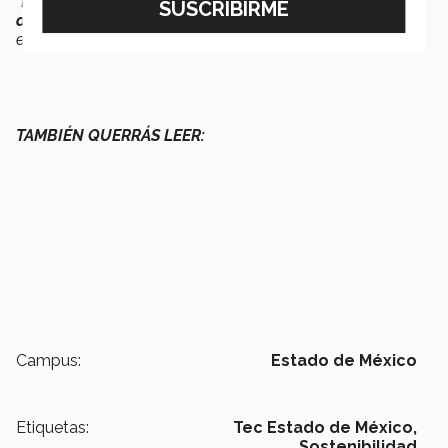
“Lo que tú hagas en el día a día va a
marcar la
diferencia
, aunque no lo creas, con ingenio, inteligencia y
el uso eficiente y
responsable de la tecnología
”
, cerró.
TAMBIÉN QUERRÁS LEER:
Campus:
Estado de México
Etiquetas:
Tec Estado de México,
Sostenibilidad