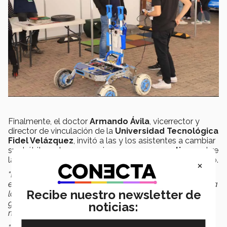
Finalmente, el doctor
Armando Ávila
, vicerrector y
director de vinculación de la
Universidad Tecnológica
Fidel Velázquez
, invitó a las y los asistentes a cambiar
sus hábitos y buscar un giro en sus
perspectivas
sobre
la emergencia climática que el mundo está enfrentando.
×
“El Foro de Economía Sostenible es un espacio de
encuentro para el
intercambio de ideas
orientadas hacia
Recibe nuestro newsletter de
la generación de
soluciones sustentables
que
garanticen la mejora, aprovechamiento de los recursos
noticias:
naturales y el
cuidado del medio ambiente
.