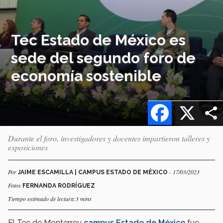
Tec Estado de México es
sede del segundo foro de
economía sostenible
Facebook
X
Durante el foro, investigadores y docentes impartieron talleres y
exposiciones
Por
- 17/03/2023
JAIME ESCAMILLA | CAMPUS ESTADO DE MÉXICO
Fotos
FERNANDA RODRÍGUEZ
Tiempo estimado de lectura:3 mins
El Tec de Monterrey
campus Estado de México
fue