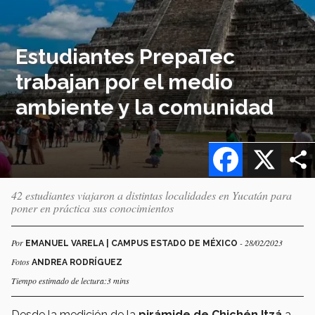
Estudiantes PrepaTec
trabajan por el medio
ambiente y la comunidad
Facebook
X
42 estudiantes viajaron a distintas localidades en Yucatán para
poner en práctica sus conocimientos
Por
- 28/02/2023
EMANUEL VARELA | CAMPUS ESTADO DE MÉXICO
Fotos
ANDREA RODRÍGUEZ
Tiempo estimado de lectura:3 mins
Desde la medición de la
pirámide de Chichén Itzá
a