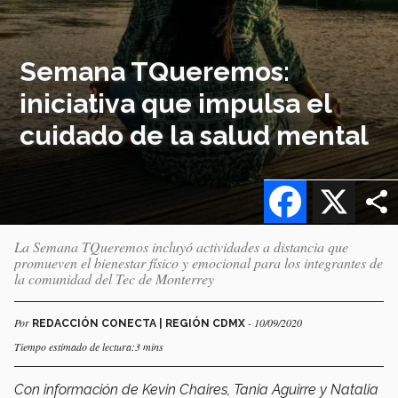
Semana TQueremos:
iniciativa que impulsa el
cuidado de la salud mental
Facebook
X
La Semana TQueremos incluyó actividades a distancia que
promueven el bienestar físico y emocional para los integrantes de
la comunidad del Tec de Monterrey
Por
- 10/09/2020
REDACCIÓN CONECTA | REGIÓN CDMX
Tiempo estimado de lectura:3 mins
Con información de Kevin Chaires, Tania Aguirre y Natalia