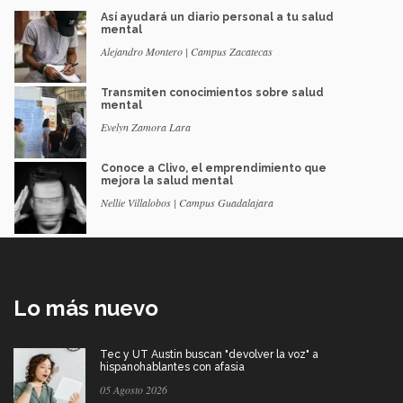
Así ayudará un diario personal a tu salud
mental
Alejandro Montero | Campus Zacatecas
Transmiten conocimientos sobre salud
mental
Evelyn Zamora Lara
Conoce a Clivo, el emprendimiento que
mejora la salud mental
Nellie Villalobos | Campus Guadalajara
Lo más nuevo
Tec y UT Austin buscan "devolver la voz" a
hispanohablantes con afasia
05 Agosto 2026