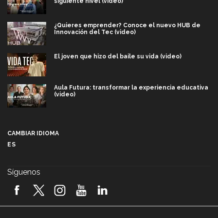
siguiente nivel (video)
¿Quieres emprender? Conoce el nuevo HUB de
Innovación del Tec (video)
El joven que hizo del baile su vida (video)
Aula Futura: transformar la experiencia educativa
(video)
Más que un festival cultural: así es la magia de
VIBRART 2026 (video)
CAMBIAR IDIOMA
ES
Javier Guzmán: investigación con impacto social
(video)
Síguenos
¡México, en el top del mundial de robótica FIRST
2026! (video)
Vida Tec: Pasión, disciplina y básquetbol, con Gael