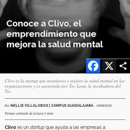
Conoce a Clivo, el
emprendimiento que
mejora la salud mental
Facebook
X
Clivo es la startup que monitorea y mejora la salud mental en las
organizaciones y es asesorada por Tec Lean, la incubadora del
Tec.
Por
- 18/08/2020
NELLIE VILLALOBOS | CAMPUS GUADALAJARA
Tiempo estimado de lectura:3 mins
Clivo
es un
startup
que ayuda a las empresas a