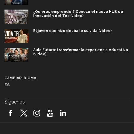
¿Quieres emprender? Conoce el nuevo HUB de
Innovación del Tec (video)
El joven que hizo del baile su vida (video)
Aula Futura: transformar la experiencia educativa
(video)
Más que un festival cultural: así es la magia de
VIBRART 2026 (video)
CAMBIAR IDIOMA
ES
Javier Guzmán: investigación con impacto social
(video)
Síguenos
¡México, en el top del mundial de robótica FIRST
2026! (video)
Vida Tec: Pasión, disciplina y básquetbol, con Gael
Adame (video)