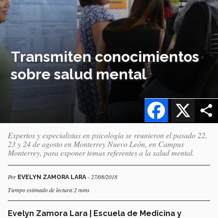
Transmiten conocimientos
sobre salud mental
Facebook
X
Expertos y especialistas en psicología se reunieron el pasado 22,
23 y 24 de agosto en Monterrey Nuevo León, en Campus
Monterrey, para exponer temas referentes a la salud mental.
Por
- 27/08/2018
EVELYN ZAMORA LARA
Tiempo estimado de lectura:2 mins
Evelyn Zamora Lara | Escuela de Medicina y