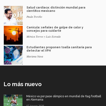
Salud cardiaca: distinción mundial para
científico mexicano
Paula Treviño
Canícula: señales de golpe de calor y
consejos para cuidarte
Mónica Torres y Luis Estrada
Estudiantes proponen toalla sanitaria para
detectar el VPH
Mariana Nava
Lo más nuevo
México va por pase olímpico en mundial de flag football
en Alemania
07 Agosto 2026