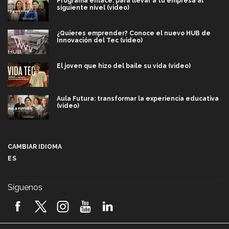
Programa enlace: para llevar a tu empresa al
siguiente nivel (video)
¿Quieres emprender? Conoce el nuevo HUB de
Innovación del Tec (video)
El joven que hizo del baile su vida (video)
Aula Futura: transformar la experiencia educativa
(video)
Más que un festival cultural: así es la magia de
VIBRART 2026 (video)
CAMBIAR IDIOMA
ES
Javier Guzmán: investigación con impacto social
(video)
Síguenos
¡México, en el top del mundial de robótica FIRST
2026! (video)