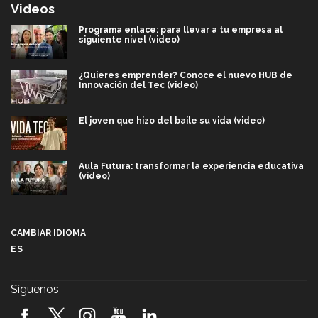
Videos
Programa enlace: para llevar a tu empresa al
siguiente nivel (video)
¿Quieres emprender? Conoce el nuevo HUB de
Innovación del Tec (video)
El joven que hizo del baile su vida (video)
Aula Futura: transformar la experiencia educativa
(video)
Más que un festival cultural: así es la magia de
VIBRART 2026 (video)
CAMBIAR IDIOMA
ES
Javier Guzmán: investigación con impacto social
(video)
Síguenos
¡México, en el top del mundial de robótica FIRST
2026! (video)