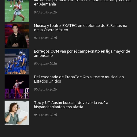
México va por pase olímpico en mundial de flag football
en Alemania
07 Agosto 2026
Música y teatro: EXATEC en el elenco de El Fantasma
de la Ópera México
07 Agosto 2026
Borregos CCM van por el campeonato en liga mayor de
americano
06 Agosto 2026
Del escenario de PrepaTec Qro al teatro musical en
Estados Unidos
06 Agosto 2026
Tec y UT Austin buscan "devolver la voz" a
hispanohablantes con afasia
05 Agosto 2026