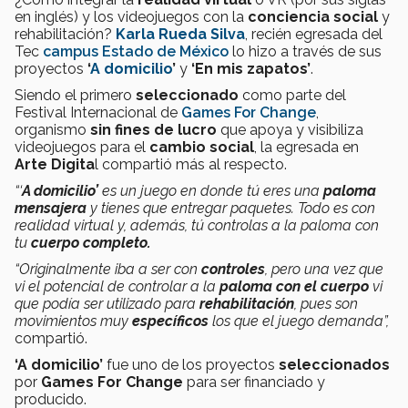
en inglés) y los videojuegos con la
conciencia social
y
rehabilitación?
Karla Rueda Silva
, recién egresada del
Tec
campus Estado de México
lo hizo a través de sus
proyectos
‘
A domicilio
’
y
‘En mis zapatos’
.
Siendo el primero
seleccionado
como parte del
Festival Internacional de
Games For Change
,
organismo
sin fines de lucro
que apoya y visibiliza
videojuegos para el
cambio social
, la egresada en
Arte Digita
l compartió más al respecto.
“‘
A domicilio’
es un juego en donde tú eres una
paloma
mensajera
y tienes que entregar paquetes. Todo es con
realidad virtual y, además, tú controlas a la paloma con
tu
cuerpo completo.
“Originalmente iba a ser con
controles
, pero una vez que
vi el potencial de controlar a la
paloma con el cuerpo
vi
que podía ser utilizado para
rehabilitación
, pues son
movimientos muy
específicos
los que el juego demanda”,
compartió.
‘A domicilio’
fue uno de los proyectos
seleccionados
por
Games For Change
para ser financiado y
producido.