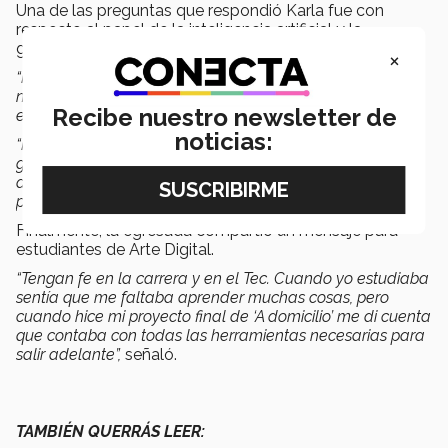
Una de las preguntas que respondió Karla fue con
respecto al papel de la inteligencia artificial y la
generación de imágenes a partir de esta tecnología.
×
“Muchos compañeros tenían miedo porque decían que
nos quedaríamos sin trabajo, puedes generar imágenes
Recibe nuestro newsletter de
en un segundo con la inteligencia artificial.
noticias:
“Pero en realidad es una herramienta más que más bien
generará nuevos trabajos. Yo creo que es importante
aprender a usarla, explotarla e incorporarla en tus
procesos de trabajo”,
compartió.
Finalmente, la egresada compartió un mensaje para
estudiantes de Arte Digital.
“Tengan fe en la carrera y en el Tec. Cuando yo estudiaba
sentía que me faltaba aprender muchas cosas, pero
cuando hice mi proyecto final de ‘A domicilio’ me di cuenta
que contaba con todas las herramientas necesarias para
salir adelante”,
señaló.
TAMBIÉN QUERRÁS LEER: