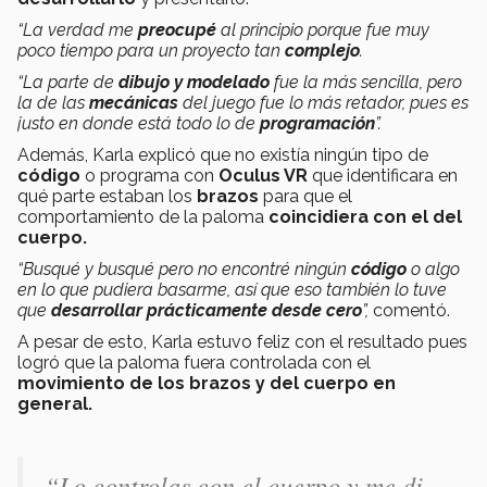
“La verdad me
preocupé
al principio porque fue muy
poco tiempo para un proyecto tan
complejo
.
“La parte de
dibujo y modelado
fue la más sencilla, pero
la de las
mecánicas
del juego fue lo más retador, pues es
justo en donde está todo lo de
programación
”.
Además, Karla explicó que no existía ningún tipo de
código
o programa con
Oculus VR
que identificara en
qué parte estaban los
brazos
para que el
comportamiento de la paloma
coincidiera con el del
cuerpo.
“Busqué y busqué pero no encontré ningún
código
o algo
en lo que pudiera basarme, así que eso también lo tuve
que
desarrollar prácticamente desde cero
”,
comentó.
A pesar de esto, Karla estuvo feliz con el resultado pues
logró que la paloma fuera controlada con el
movimiento de los brazos y del cuerpo en
general.
“Lo controlas con el cuerpo y me di