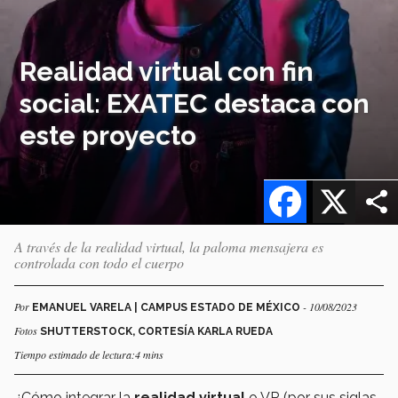
Realidad virtual con fin
social: EXATEC destaca con
este proyecto
Facebook
X
A través de la realidad virtual, la paloma mensajera es
controlada con todo el cuerpo
Por
- 10/08/2023
EMANUEL VARELA | CAMPUS ESTADO DE MÉXICO
Fotos
SHUTTERSTOCK, CORTESÍA KARLA RUEDA
Tiempo estimado de lectura:4 mins
¿Cómo integrar la
realidad virtual
o VR (por sus siglas