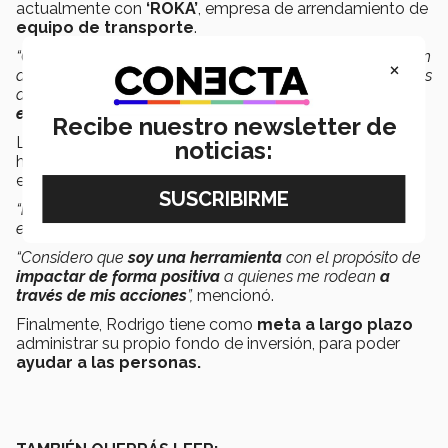
actualmente con
‘ROKA’
, empresa de arrendamiento de
equipo de transporte
.
“Cualquier persona puede
invertir en activos
o solicitar un
×
arrendamiento de los mismos. Tenemos más de 20 activos
de transporte bajo gestión superior a los
500 mil dólares
en valor”
,
destacó.
Recibe nuestro newsletter de
La
inquietud por estar creando proyectos
,
noticias:
haciendo números y prospectando, es algo innato en el
estudiante, comentó.
“
Me encanta idear
, pensar en procesos y en cómo puedo
eficientarlos
a través de la tecnología.
“Considero que
soy una herramienta
con el propósito de
impactar de forma positiva
a quienes me rodean
a
través de mis acciones
”,
mencionó.
Finalmente, Rodrigo tiene como
meta a largo plazo
administrar su propio fondo de inversión, para poder
ayudar a las personas.