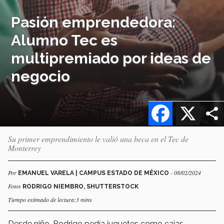
Pasión emprendedora:
Alumno Tec es
multipremiado por ideas de
negocio
Facebook
X
Su primer emprendimiento le valió una beca en el Tec de
Monterrey
Por
- 08/02/2024
EMANUEL VARELA | CAMPUS ESTADO DE MÉXICO
Fotos
RODRIGO NIEMBRO, SHUTTERSTOCK
Tiempo estimado de lectura:3 mins
Desde niño, Rodrigo pedía juguetes como cajas