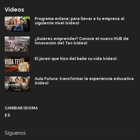
Videos
Programa enlace: para llevar a tu empresa al
siguiente nivel (video)
¿Quieres emprender? Conoce el nuevo HUB de
Innovación del Tec (video)
El joven que hizo del baile su vida (video)
Aula Futura: transformar la experiencia educativa
(video)
Más que un festival cultural: así es la magia de
VIBRART 2026 (video)
CAMBIAR IDIOMA
ES
Javier Guzmán: investigación con impacto social
(video)
Síguenos
¡México, en el top del mundial de robótica FIRST