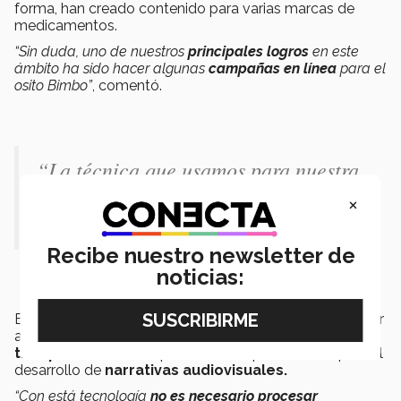
forma, han creado contenido para varias marcas de
medicamentos.
“Sin duda, uno de nuestros
principales logros
en este
ámbito ha sido hacer algunas
campañas en línea
para el
osito Bimbo”
, comentó.
“La técnica que usamos para nuestra
serie de YouTube es el grafismo en
×
movimiento, es decir, el 2D”.
Recibe nuestro newsletter de
noticias:
En cuanto a
metas a futuro
, se está buscando integrar
a la compañía una tecnología denominada
3D en
tiempo real
, la cual quieren usar especialmente para el
desarrollo de
narrativas audiovisuales.
“Con está tecnología
no es necesario procesar