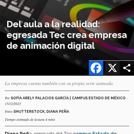
Del aula a la realidad:
egresada Tec crea empresa
de animación digital
Facebook
X
La empresa cuenta también con su propia serie animada
Por
-
SOFÍA ARELY PALACIOS GARCÍA | CAMPUS ESTADO DE MÉXICO
15/12/2023
Fotos
SHUTTERSTOCK, DIANA PEÑA
Tiempo estimado de lectura:4 mins
Diana Peñ
a, egresada del Tec
campus Estado de