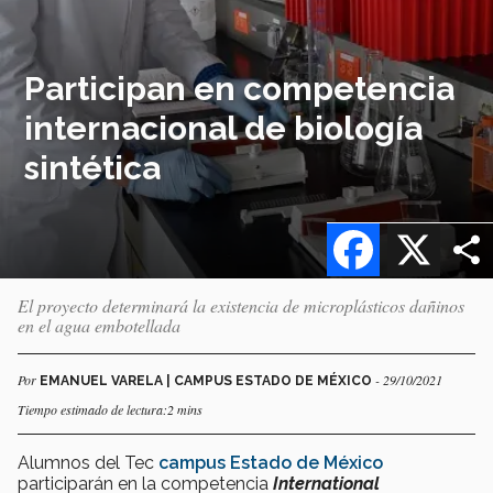
Participan en competencia
internacional de biología
sintética
Facebook
X
El proyecto determinará la existencia de microplásticos dañinos
en el agua embotellada
Por
- 29/10/2021
EMANUEL VARELA | CAMPUS ESTADO DE MÉXICO
Tiempo estimado de lectura:2 mins
Alumnos del Tec
campus Estado de México
participarán en la competencia
International