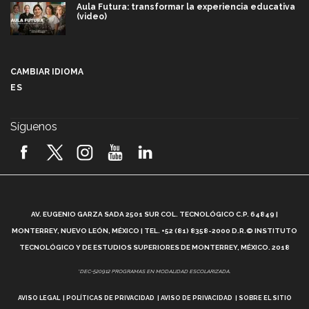
Aula Futura: transformar la experiencia educativa
(video)
Más que un festival cultural: así es la magia de
VIBRART 2026 (video)
CAMBIAR IDIOMA
ES
Javier Guzmán: investigación con impacto social
(video)
Síguenos
¡México, en el top del mundial de robótica FIRST
2026! (video)
Vida Tec: Pasión, disciplina y básquetbol, con Gael
Adame (video)
A
AV. EUGENIO GARZA SADA 2501 SUR COL. TECNOLÓGICO C.P. 64849 |
L
¿Cómo es el Modelo Educativo Tec? (video)
MONTERREY, NUEVO LEÓN, MÉXICO | TEL. +52 (81) 8358-2000 D.R.© INSTITUTO
TECNOLÓGICO Y DE ESTUDIOS SUPERIORES DE MONTERREY, MÉXICO. 2018
Vida Tec: Feminismo e Inteligencia Artificial, Paola
*DEC-520912 PROGRAMAS EN MODALIDAD ESCOLARIZADA.
Ricaurte (video)
AVISO LEGAL
POLÍTICAS DE PRIVACIDAD
AVISO DE PRIVACIDAD
SOBRE EL SITIO