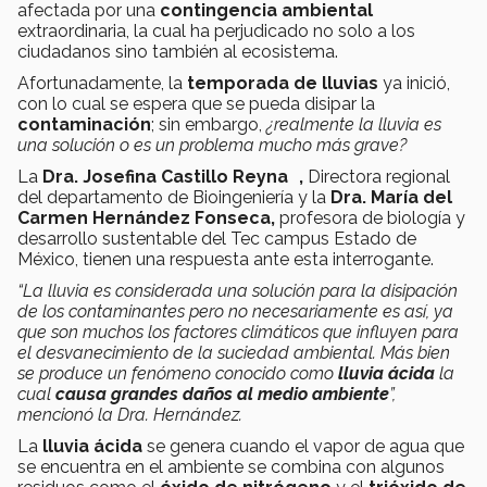
afectada por una
contingencia ambiental
extraordinaria, la cual ha perjudicado no solo a los
ciudadanos sino también al ecosistema.
Afortunadamente, la
temporada de lluvias
ya inició,
con lo cual se espera que se pueda disipar la
contaminación
; sin embargo,
¿realmente la
lluvia
es
una solución o es un problema mucho más grave?
La
Dra. Josefina Castillo Reyna ,
Directora regional
del departamento de Bioingeniería y la
Dra. María del
Carmen Hernández Fonseca,
profesora de biología y
desarrollo sustentable del Tec campus Estado de
México, tienen una respuesta ante esta interrogante.
“La lluvia es considerada una solución para la disipación
de los contaminantes pero no necesariamente es así, ya
que son muchos los factores climáticos que influyen para
el desvanecimiento de la suciedad ambiental. Más bien
se produce un fenómeno conocido como
lluvia ácida
la
cual
causa
grandes daños
al medio ambiente
”,
mencionó la Dra. Hernández.
La
lluvia ácida
se genera cuando el vapor de agua que
se encuentra en el ambiente se combina con algunos