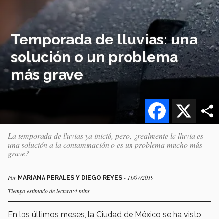
Temporada de lluvias: una
solución o un problema
más grave
Facebook
X
La temporada de lluvias ya inició, pero, ¿realmente la lluvia es
una solución a la contaminación o es un problema mucho más
grave?
Por
- 11/07/2019
MARIANA PERALES Y DIEGO REYES
Tiempo estimado de lectura:4 mins
En los últimos meses, la Ciudad de México se ha visto