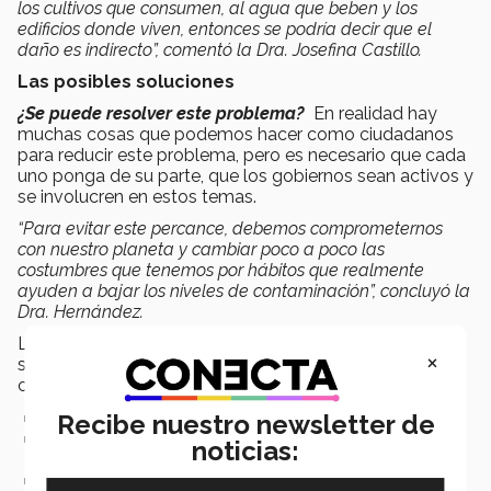
los cultivos que consumen, al agua que beben y los
edificios donde viven, entonces se podría decir que el
daño es indirecto”, comentó la Dra. Josefina Castillo.
Las posibles soluciones
¿Se puede resolver este problema?
En realidad hay
muchas cosas que podemos hacer como ciudadanos
para reducir este problema, pero es necesario que cada
uno ponga de su parte, que los gobiernos sean activos y
se involucren en estos temas.
“Para evitar este percance, debemos comprometernos
con nuestro planeta y cambiar poco a poco las
costumbres que tenemos por hábitos que realmente
ayuden a bajar los niveles de contaminación”, concluyó la
Dra. Hernández.
La profesora comparte una serie de recomendaciones
×
sobre qué debemos hacer como ciudadanos para
contribuir en medida de lo posible a este problema:
Usar menos el carro u optar por uno eléctrico.
Recibe nuestro newsletter de
Caminar o usar la bicicleta cuando se trate de distancias
noticias:
cortas.
Comprar productos que sean más amigables para el