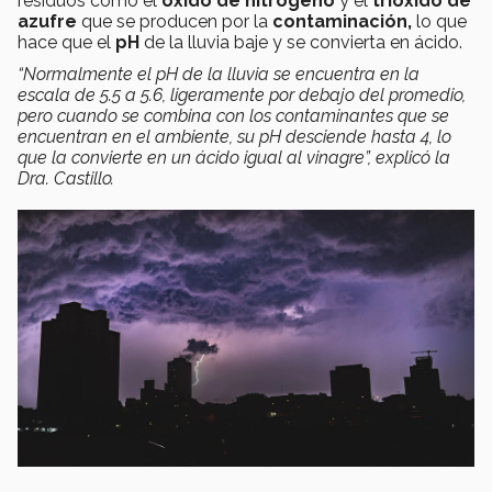
residuos como el
óxido de nitrógeno
y el
trióxido de
azufre
que se producen por la
contaminación,
lo que
hace que el
pH
de la lluvia baje y se convierta en ácido.
“Normalmente el
pH
de la lluvia se encuentra en la
escala de 5.5 a 5.6, ligeramente por debajo del promedio,
pero cuando se combina con los contaminantes que se
encuentran en el ambiente, su
pH
desciende hasta 4, lo
que la convierte en un ácido igual al vinagre”, explicó la
Dra. Castillo.