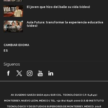
El joven que hizo del baile su vida (video)
Aula Futura: transformar la experiencia educativa
(video)
Más que un festival cultural: así es la magia de
VIBRART 2026 (video)
CAMBIAR IDIOMA
ES
Javier Guzmán: investigación con impacto social
(video)
Síguenos
¡México, en el top del mundial de robótica FIRST
2026! (video)
Vida Tec: Pasión, disciplina y básquetbol, con Gael
Adame (video)
A
AV. EUGENIO GARZA SADA 2501 SUR COL. TECNOLÓGICO C.P. 64849 |
L
¿Cómo es el Modelo Educativo Tec? (video)
MONTERREY, NUEVO LEÓN, MÉXICO | TEL. +52 (81) 8358-2000 D.R.© INSTITUTO
TECNOLÓGICO Y DE ESTUDIOS SUPERIORES DE MONTERREY, MÉXICO. 2018