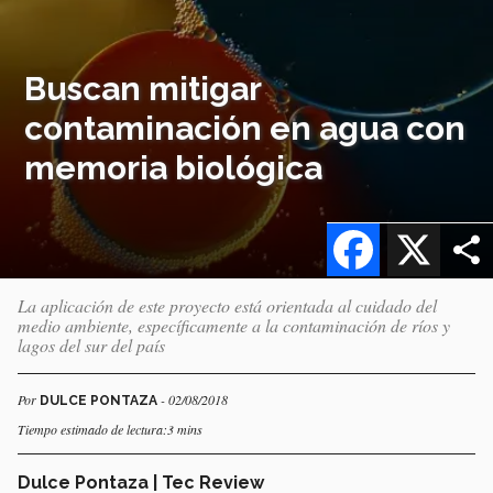
Buscan mitigar
contaminación en agua con
memoria biológica
Facebook
X
La aplicación de este proyecto está orientada al cuidado del
medio ambiente, específicamente a la contaminación de ríos y
lagos del sur del país
Por
- 02/08/2018
DULCE PONTAZA
Tiempo estimado de lectura:3 mins
Dulce Pontaza | Tec Review