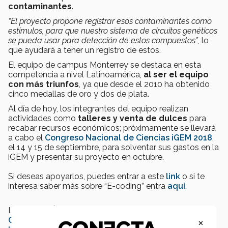
contaminantes
.
“El proyecto propone registrar esos contaminantes como
estímulos, para que nuestro sistema de circuitos genéticos
se pueda usar para detección de estos compuestos”
, lo
que ayudará a tener un registro de estos.
El equipo de campus Monterrey se destaca en esta
competencia a nivel Latinoamérica,
al ser el equipo
con más triunfos
, ya que desde el 2010 ha obtenido
cinco medallas de oro y dos de plata.
Al día de hoy, los integrantes del equipo realizan
actividades como
talleres y venta de dulces
para
recabar recursos económicos; próximamente se llevará
a cabo el
Congreso Nacional de Ciencias iGEM 2018
,
el 14 y 15 de septiembre, para solventar sus gastos en la
iGEM y presentar su proyecto en octubre.
Si deseas apoyarlos, puedes entrar a este
link
o si te
interesa saber más sobre “E-coding” entra
aquí
.
LEE TAMBIÉN:
×
Crea plástico hecho de bacterias, que es