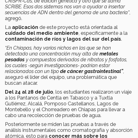
CRISPR-Cas, de edición genética y otro que se llama
SCRIBE. Esos dos sistemas nos van a ayudar a insertar
secuencias de ADN dentro del genoma de una bacteria”
,
agregó.
La
aplicación
de este proyecto está orientada al
cuidado del medio ambiente
, específicamente a la
contaminación de ríos y lagos del sur del país
.
“En Chiapas, hay varios nichos en los que se han
detectado una concentración muy alta de
metales
pesados
y compuestos derivados de nitratos y fosfatos,
los cuales -según investigaciones- podrían estar
relacionados con un tipo
de cáncer gastrointestinal”
,
aseguró el líder del equipo, una problemática que
buscan atacar.
Del 24 al 28 de julio
, los estudiantes realizaron un viaje
a los Pantanos de Centla en Tabasco y a Tuxtla
Gutiérrez, Alcalá, Pomposo Castellanos, Lagos de
Montebello y el Chorreadero en Chiapas para llevar a
cabo una recolección de pruebas de agua.
Posteriormente se miden las pruebas a través de
análisis instrumentales como cromatografía y absorción
atómica, esto para
conocer más sobre los