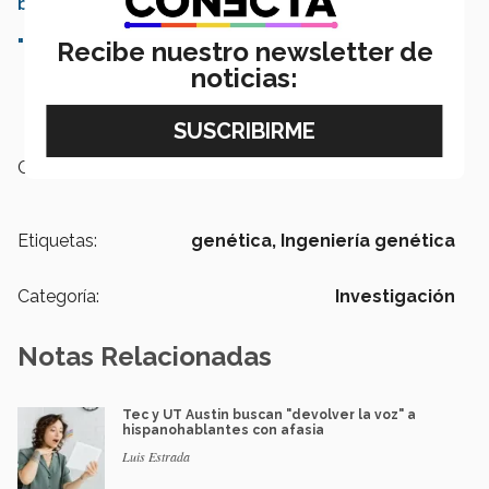
biodegradable al 100%
"Hackear tu genoma"
Recibe nuestro newsletter de
noticias:
Campus:
Nacional
Etiquetas:
genética,
Ingeniería genética
Categoría:
Investigación
Notas Relacionadas
Tec y UT Austin buscan "devolver la voz" a
hispanohablantes con afasia
Luis Estrada