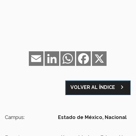
Email
LinkedIn
WhatsApp
Facebook
X
navigate_next
VOLVER AL ÍNDICE
Campus:
Estado de México,
Nacional