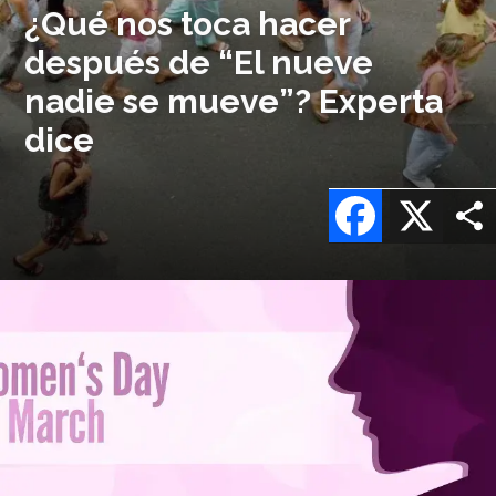
¿Qué nos toca hacer
después de “El nueve
nadie se mueve”? Experta
dice
Facebook
X
Imagen
o
logo