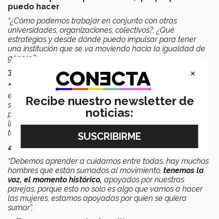
puedo hacer
“¿Cómo podemos trabajar en conjunto con otras
universidades, organizaciones, colectivos?, ¿Qué
estrategias y desde dónde puedo impulsar para tener
una institución que se va moviendo hacia la igualdad de
género?
×
3. Mantenernos unidas
“Es importante la transversalidad,
este movimiento no
es solo de las mujeres que buscamos equidad en el
Recibe nuestro newsletter de
salario, o que el trabajo del cuidado de los hijos sea
noticias:
pagado, es también de y por las mujeres que hacen la
limpieza, las mujeres transgénero, las obreras, indígenas,
todas exigimos desde nuestra particularidad”,
4. Aprender a cuidarnos
“Debemos aprender a cuidarnos entre todas, hay muchos
hombres que están sumados al movimiento,
tenemos la
voz, el momento histórico,
apoyados por nuestras
parejas, porque esto no solo es algo que vamos a hacer
las mujeres, estamos apoyadas por quien se quiera
sumar”,