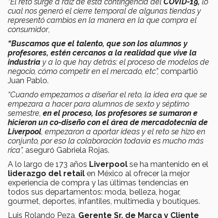
“El reto surge a raíz de esta contingencia del
COVID-19,
lo
cual nos generó el cierre temporal de algunas tiendas y
representó cambios en la manera en la que compra el
consumidor
,
“Buscamos que el talento, que son los alumnos y
profesores, estén cercanos a la realidad que vive la
industria
y a lo que hay detrás: el proceso de modelos de
negocio, cómo competir en el mercado, etc”,
compartió
Juan Pablo.
“Cuando empezamos a diseñar el reto, la idea era que se
empezara a hacer para alumnos de sexto y séptimo
semestre,
en el proceso, los profesores se sumaron e
hicieron un co-diseño con el área de mercadotecnia de
Liverpool
, empezaron a aportar ideas y el reto se hizo en
conjunto, por eso la colaboración todavía es mucho más
rica”,
aseguró Gabriela Rojas.
A lo largo de 173 años
Liverpool
se ha mantenido en el
liderazgo del retail
en México al ofrecer la mejor
experiencia de compra y las últimas tendencias en
todos sus departamentos: moda, belleza, hogar,
gourmet, deportes, infantiles, multimedia y boutiques.
Luis Rolando Peza,
Gerente Sr. de Marca y Cliente