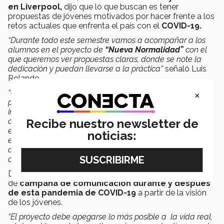
en Liverpool,
dijo que lo que buscan es tener
propuestas de jóvenes motivados por hacer frente a los
retos actuales que enfrenta el país con el
COVID-19.
“Durante todo este semestre vamos a acompañar a los
alumnos en el proyecto de
“Nueva Normalidad”
con
el
que queremos ver propuestas claras, donde se note la
dedicación y puedan llevarse a la práctica”
señaló Luis
Rolando.
×
“Uno de los
objetivos principales
al conocer sus
propuestas sobre el tema será, analizar esas ideas
innovadoras, ya que los jóvenes tienen un chip diferente
al nuestro y podrán aportar a la estrategia temas que en
Recibe nuestro newsletter de
el día a día del trabajo dejas de visualizar y que mejor
noticias:
entendiendo las necesidades a partir de una perspectiva
actual como jóvenes consumidores y su perspectiva del
cómo están viviendo esta pandemia”, compartió.
Dicho reto consiste en generar una propuesta
de
campaña de comunicación durante y después
de esta pandemia de COVID-19
a partir de la visión
de los jóvenes.
“El proyecto debe apegarse lo más posible a la vida real,