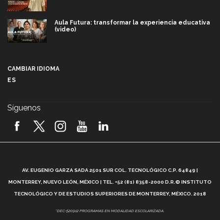
Aula Futura: transformar la experiencia educativa
(video)
Más que un festival cultural: así es la magia de
VIBRART 2026 (video)
CAMBIAR IDIOMA
ES
Javier Guzmán: investigación con impacto social
(video)
Síguenos
¡México, en el top del mundial de robótica FIRST
2026! (video)
Vida Tec: Pasión, disciplina y básquetbol, con Gael
Adame (video)
A
AV. EUGENIO GARZA SADA 2501 SUR COL. TECNOLÓGICO C.P. 64849 |
L
¿Cómo es el Modelo Educativo Tec? (video)
MONTERREY, NUEVO LEÓN, MÉXICO | TEL. +52 (81) 8358-2000 D.R.© INSTITUTO
TECNOLÓGICO Y DE ESTUDIOS SUPERIORES DE MONTERREY, MÉXICO. 2018
Vida Tec: Feminismo e Inteligencia Artificial, Paola
*DEC-520912 PROGRAMAS EN MODALIDAD ESCOLARIZADA.
Ricaurte (video)