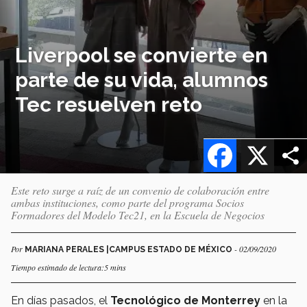
Liverpool se convierte en
parte de su vida, alumnos
Tec resuelven reto
Facebook
X
Este reto surge a raíz de un convenio de colaboración entre
ambas instituciones, como parte del programa Socios
Formadores del Modelo Tec21, en la Escuela de Negocios
Por
- 02/09/2020
MARIANA PERALES |CAMPUS ESTADO DE MÉXICO
Tiempo estimado de lectura:5 mins
En días pasados, el
Tecnológico de Monterrey
en la