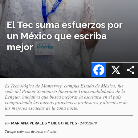
El Tec suma esfuerzos por
un México que escriba
mejor
Facebook
X
El Tecnológico de Monterrey, campus Estado de México, fue
sede del Primer Seminario Itinerante Transmodalidades de la
Lengua, iniciativa que busca mejorar la escritura en el país
compartiendo las buenas prácticas a profesores y directivos de
las mejores escuelas de la zona norte.
Por
- 24/06/2019
MARIANA PERALES Y DIEGO REYES
Tiempo estimado de lectura:4 mins