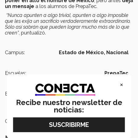
poner en alto el nombre de México
, pero antes
deja
un mensaje
a los alumnos de PrepaTec.
“
Nunca apunten a algo trivial, apunten a algo imposible
que les exija un sacrificio verdaderamente extraordinario.
Sólo así sabrán que pueden lograr mucho más de lo que
creen”
, puntualizó.
Campus:
Estado de México,
Nacional
Escuelas:
PrepaTec
×
Etiquetas:
Alumno PrepaTec ,
PrepaTec
Estado de México,
Olimpiada
Recibe nuestro newsletter de
Internacional de Física
noticias:
Categoría:
Educación