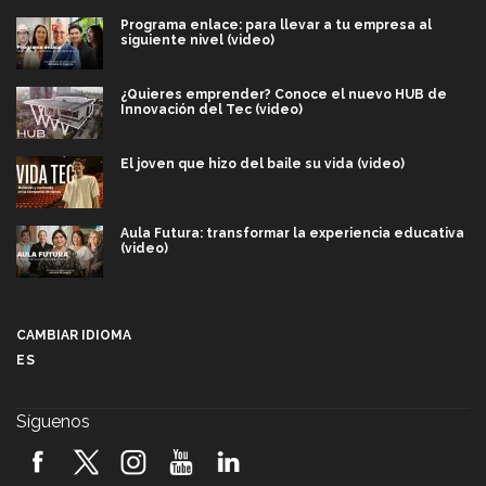
Programa enlace: para llevar a tu empresa al
siguiente nivel (video)
¿Quieres emprender? Conoce el nuevo HUB de
Innovación del Tec (video)
El joven que hizo del baile su vida (video)
Aula Futura: transformar la experiencia educativa
(video)
Más que un festival cultural: así es la magia de
VIBRART 2026 (video)
CAMBIAR IDIOMA
ES
Javier Guzmán: investigación con impacto social
(video)
Síguenos
¡México, en el top del mundial de robótica FIRST
2026! (video)