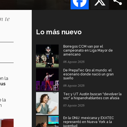
n te
Lo más nuevo
Borregos CCM van por el
campeonato en Liga Mayor de
americano
06 Agosto 2026
De PrepaTec Qro al mundo: el
escenario donde nació un gran
n la
sueño
pus
06 Agosto 2026
Tec y UT Austin buscan "devolver la
voz" a hispanohablantes con afasia
 la
n
05 Agosto 2026
En la ONU: mexicana y EXATEC
representó en Nueva York a la
juventud