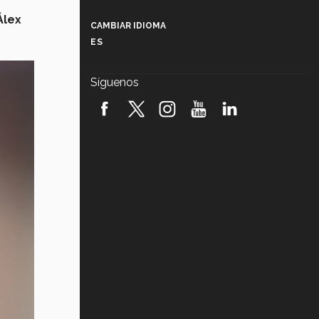
Más que un festival cultural: así es
la magia de VIBRART 2026 (video)
Álex
CAMBIAR IDIOMA
ES
Javier Guzmán: investigación con
impacto social (video)
Síguenos
¡México, en el top del mundial de
robótica FIRST 2026! (video)
Vida Tec: Pasión, disciplina y
básquetbol, con Gael Adame
(video)
¿Cómo es el Modelo Educativo
Tec? (video)
Vida Tec: Feminismo e Inteligencia
Artificial, Paola Ricaurte (video)