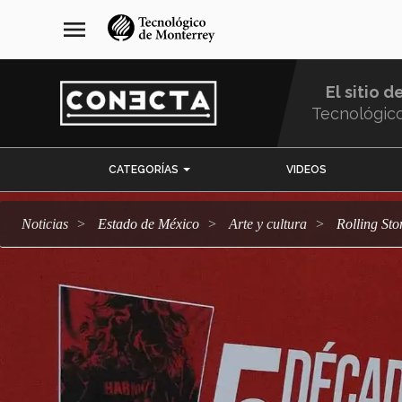
Pasar
navegación
menu
al
principal
contenido
principal
El sitio d
Tecnológic
Menu
CATEGORÍAS
VIDEOS
Comunidad
Noticias
Estado de México
arte y cultura
Rolling St