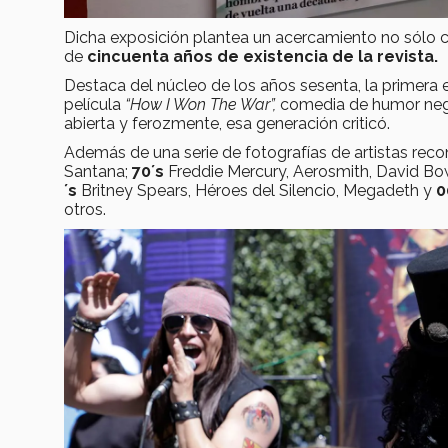
Dicha exposición plantea un acercamiento no sólo co
de
cincuenta años de existencia de la revista.
Destaca del núcleo de los años sesenta, la primera
película
“How I Won The War”,
comedia de humor negro
abierta y ferozmente, esa generación criticó.
Además de una serie de fotografías de artistas re
Santana;
70´s
Freddie Mercury, Aerosmith, David Bow
´s
Britney Spears, Héroes del Silencio, Megadeth y
0
otros.