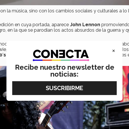
n la música, sino con los cambios sociales y culturales a lo 
 edición en cuya portada, aparece
John Lennon
promoviendo
, en la que se parodian los actos absurdos de la guerra y 
conocidos de cada década:
60´s
Alex Lora / El Tri, Johnny Labor
×
ie, The Rolling Stones;
80´s
Madonna, Metallica, Guns n Ros
0´s
Lady Gaga, Justin Bieber, Muse, The Killers, Capital Cities 
Recibe nuestro newsletter de
noticias: