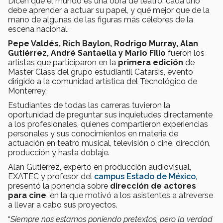
Dicen que el mundo es una obra de teatro: cada uno
debe aprender a actuar su papel, y qué mejor que de la
mano de algunas de las figuras más célebres de la
escena nacional.
Pepe Valdés, Rich Baylon, Rodrigo Murray, Alan
Gutiérrez, André Santaella y Mario Filio
fueron los
artistas que participaron en la
primera edición
de
Master Class del grupo estudiantil Catarsis, evento
dirigido a la comunidad artística del Tecnológico de
Monterrey.
Estudiantes de todas las carreras tuvieron la
oportunidad de preguntar sus inquietudes directamente
a los profesionales, quienes compartieron experiencias
personales y sus conocimientos en materia de
actuación en teatro musical, televisión o cine, dirección,
producción y hasta doblaje.
Alan Gutiérrez, experto en producción audiovisual,
EXATEC y profesor del
campus Estado de México,
presentó la ponencia sobre
dirección de actores
para cine
, en la que motivó a los asistentes a atreverse
a llevar a cabo sus proyectos.
“
Siempre nos estamos poniendo pretextos, pero la verdad