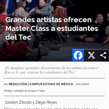
Grandes artistas ofrecen
Master Class a estudiantes
del Tec
Facebook
X
¿Te imaginas aprender directamente de tus artistas favoritos?
¡Eso es lo que vivieron los estudiantes del Tec!
Por
- 18/11/2020
REDACCIÓN | CAMPUS ESTADO DE MÉXICO
Tiempo estimado de lectura:3 mins
*Jocelyn Zavala y Diego Reyes