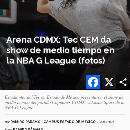
Arena CDMX: Tec CEM da
show de medio tiempo en
la NBA G League (fotos)
Facebook
X
Estudiantes del Tec en Estado de México presentaron el show de
medio tiempo del partido Capitanes CDMX vs Austin Spurs de la
NBA G League
Por
- 28/02/2025
RAMIRO PÁRAMO | CAMPUS ESTADO DE MÉXICO
Fotos
RAMIRO PÁRAMO