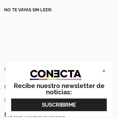
NO TE VAYAS SIN LEER:
×
Campus:
Estado de México
Recibe nuestro newsletter de
Etiquetas:
NBA,
NBA G League,
arte y cultura
noticias:
Categoría:
Arte y Cultura
Notas Relacionadas