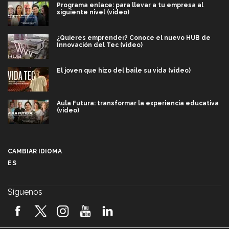
Programa enlace: para llevar a tu empresa al
siguiente nivel (video)
¿Quieres emprender? Conoce el nuevo HUB de
Innovación del Tec (video)
El joven que hizo del baile su vida (video)
Aula Futura: transformar la experiencia educativa
(video)
Más que un festival cultural: así es la magia de
VIBRART 2026 (video)
CAMBIAR IDIOMA
ES
Javier Guzmán: investigación con impacto social
(video)
Síguenos
¡México, en el top del mundial de robótica FIRST
2026! (video)