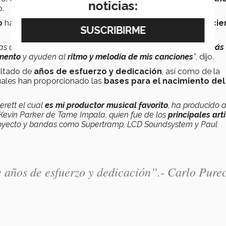
noticias:
o.
o
hasta los visuales que se
proyectan durante sus concie
etras con temáticas específicas, siempre le he dado un
peso más
umento
y ayuden al
ritmo y melodía de mis canciones
”
,
dijo.
sultado de
años de esfuerzo y dedicación
, así como de la
 cuales han proporcionado las
bases para el nacimiento del
rett el cual
es mi productor musical favorito
, ha producido 
vin Parker de Tame Impala, quien fue de los
principales art
proyecto y bandas como Supertramp, LCD Soundsystem y Paul
e años de esfuerzo y dedicación”.-
Carlo Purec