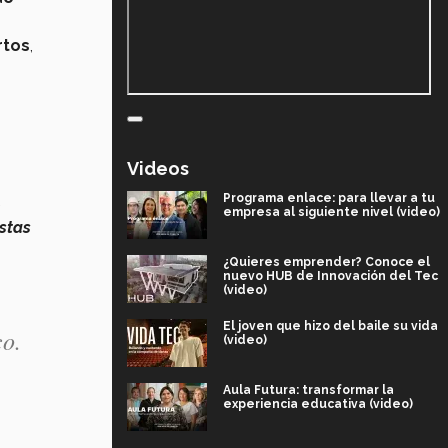
rtos
,
Videos
Programa enlace: para llevar a tu
a
empresa al siguiente nivel (video)
istas
¿Quieres emprender? Conoce el
nuevo HUB de Innovación del Tec
(video)
El joven que hizo del baile su vida
o.
(video)
Aula Futura: transformar la
experiencia educativa (video)