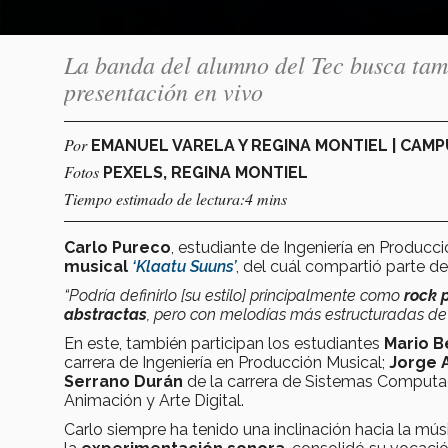
La banda del alumno del Tec busca tam
presentación en vivo
Por
EMANUEL VARELA Y REGINA MONTIEL | CAM
Fotos
PEXELS, REGINA MONTIEL
Tiempo estimado de lectura:4 mins
Carlo Pureco
, estudiante de Ingeniería en Producc
musical
‘
Klaatu Suuns’
,
del cuál compartió parte de 
“Podría definirlo [su estilo] principalmente como
rock 
abstractas
, pero con melodías más estructuradas de
En este, también participan los estudiantes
Mario B
carrera de Ingeniería en Producción Musical;
Jorge A
Serrano Durán
de la carrera de Sistemas Computa
Animación y Arte Digital.
Carlo siempre ha tenido una inclinación hacia la mús