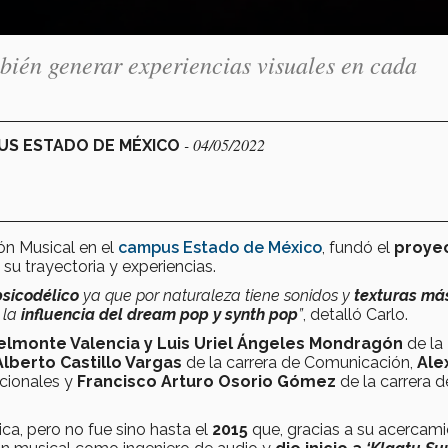
bién generar experiencias visuales en cada
- 04/05/2022
PUS ESTADO DE MÉXICO
ión Musical en el
campus Estado de México
, fundó el
proye
su trayectoria y experiencias.
psicodélico
ya que por naturaleza tiene sonidos y
texturas má
 la
influencia del dream pop y synth pop
”
,
detalló Carlo.
elmonte Valencia y Luis Uriel Ángeles Mondragón
de la
lberto Castillo Vargas
de la carrera de Comunicación,
Ale
cionales y
Francisco Arturo Osorio Gómez
de la carrera d
ica, pero no fue sino hasta el
2015
que, gracias a su acercami