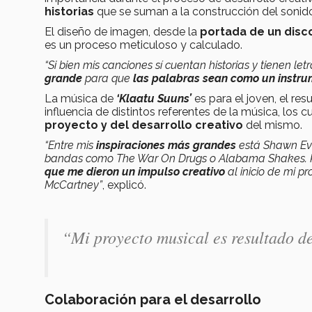
historias
que se suman a la construcción del sonid
El diseño de imagen, desde la
portada de un disc
es un proceso meticuloso y calculado.
“Si bien mis canciones sí cuentan historias y tienen l
grande
para que
las palabras sean como un instr
La música de
‘
Klaatu Suuns’
es para el joven, el re
influencia de distintos referentes de la música, los
proyecto y del desarrollo creativo
del mismo.
“Entre mis
inspiraciones más grandes
está Shawn Eve
bandas como The War On Drugs o Alabama Shakes. Ke
que me dieron un impulso creativo
al inicio de mi 
McCartney”
,
explicó.
“Mi proyecto musical es resultado d
Colaboración para el desarrollo