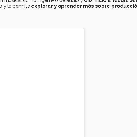
ón musical como ingeniero de audio y
dio inicio a
‘
Klaatu Su
o y le permite
explorar y aprender más sobre producci