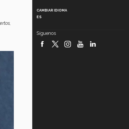
Más que un festival cultural: así es
la magia de VIBRART 2026 (video)
CAMBIAR IDIOMA
ES
Javier Guzmán: investigación con
ertos,
impacto social (video)
Síguenos
¡México, en el top del mundial de
robótica FIRST 2026! (video)
Vida Tec: Pasión, disciplina y
básquetbol, con Gael Adame
(video)
¿Cómo es el Modelo Educativo
Tec? (video)
Vida Tec: Feminismo e Inteligencia
Artificial, Paola Ricaurte (video)