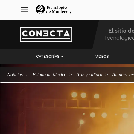
Pasar
navegación
menu
al
principal
contenido
principal
El sitio d
Tecnológic
Menu
CATEGORÍAS
VIDEOS
Comunidad
Noticias
Estado de México
arte y cultura
Alumno Te