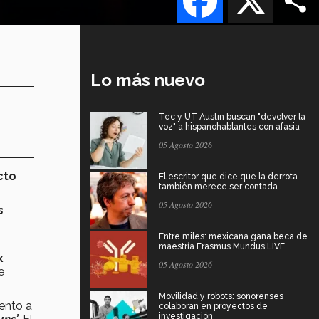
Lo más nuevo
Tec y UT Austin buscan "devolver la
voz" a hispanohablantes con afasia
05 Agosto 2026
cto
El escritor que dice que la derrota
también merece ser contada
05 Agosto 2026
s
Entre miles: mexicana gana beca de
maestría Erasmus Mundus LIVE
x
05 Agosto 2026
e
Movilidad y robots: sonorenses
ento a
colaboran en proyectos de
investigación