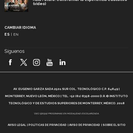
(video)
Más que un festival cultural: así es la magia de
VIBRART 2026 (video)
CAMBIAR IDIOMA
ES
|
EN
Javier Guzmán: investigación con impacto social
(video)
Síguenos
¡México, en el top del mundial de robótica FIRST
2026! (video)
Vida Tec: Pasión, disciplina y básquetbol, con Gael
Adame (video)
A
AV. EUGENIO GARZA SADA 2501 SUR COL. TECNOLÓGICO C.P. 64849 |
L
¿Cómo es el Modelo Educativo Tec? (video)
MONTERREY, NUEVO LEÓN, MÉXICO | TEL. +52 (81) 8358-2000 D.R.© INSTITUTO
TECNOLÓGICO Y DE ESTUDIOS SUPERIORES DE MONTERREY, MÉXICO. 2018
Vida Tec: Feminismo e Inteligencia Artificial, Paola
*DEC-520912 PROGRAMAS EN MODALIDAD ESCOLARIZADA.
Ricaurte (video)
AVISO LEGAL
POLÍTICAS DE PRIVACIDAD
AVISO DE PRIVACIDAD
SOBRE EL SITIO