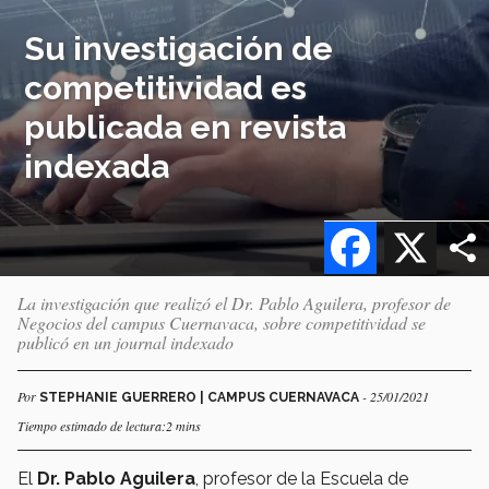
Su investigación de
competitividad es
publicada en revista
indexada
Facebook
X
La investigación que realizó el Dr. Pablo Aguilera, profesor de
Negocios del campus Cuernavaca, sobre competitividad se
publicó en un journal indexado
Por
- 25/01/2021
STEPHANIE GUERRERO | CAMPUS CUERNAVACA
Tiempo estimado de lectura:2 mins
El
Dr. Pablo Aguilera
, profesor de la Escuela de