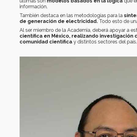
últimas son
modelos basados en la lógica
que en
información.
También destaca en las metodologías para la
sínte
de generación de electricidad.
Todo esto de una
​Al ser miembro de la Academia, deberá apoyar a e
científica en México,
realizando investigación 
comunidad científica
y distintos sectores del país.