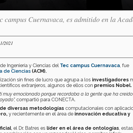
Tec campus Cuernavaca, es admitido en la Aca
01/2021
 de Ingeniería y Ciencias del
Tec
campus Cuernavaca
, fue
 de Ciencias
(ACM).
ización sin fines de lucro que agrupa a los
investigadores
m
ientíficos extranjeros, algunos de ellos con
premios Nobel.
ntí muy emocionado porque recordaba a la gente que ha creído
poyado”,
compartió para CONECTA.
 de diversas metodologías
computacionales con aplicaci
ro,
y recientemente en el área de
innovación educativa y
ficial
, el Dr. Batres es
líder en el área de ontologías
, estas