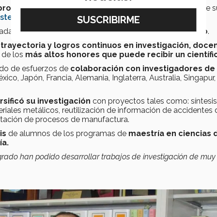
propias de calidad
, haber obtenido distinciones y citas de 
istema Nacional de Investigadores
(SNI)
.
cadas a producir
conocimiento científico y tecnológico
.
u
trayectoria y logros continuos en investigación, docen
 de los
más altos honores que puede recibir un científi
tado de esfuerzos de
colaboración con investigadores de
co, Japón, Francia, Alemania, Inglaterra, Australia, Singapur,
rsificó su investigación
con proyectos tales como: síntesis
iales metálicos, reutilización de información de accidentes 
ntación de procesos de manufactura.
is
de alumnos de los programas de
maestría en ciencias d
ía.
ado han podido desarrollar trabajos de investigación de muy 