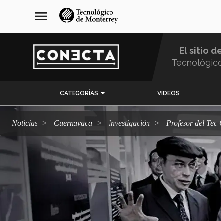
Pasar
navegación
menu
al
principal
contenido
principal
El sitio d
Tecnológic
Menu
CATEGORÍAS
VIDEOS
Comunidad
Noticias
Cuernavaca
Investigación
Profesor del Te