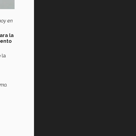
hoy en
ara la
iento
 la
smo.