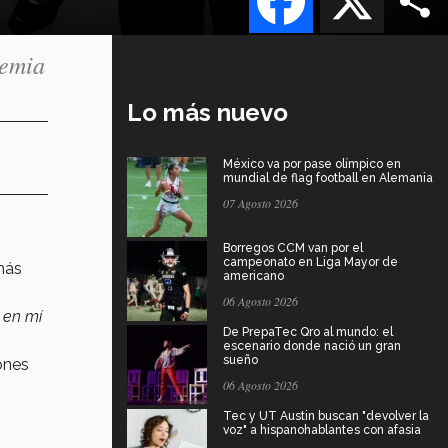
demia
Lo más nuevo
México va por pase olímpico en
mundial de flag football en Alemania
07 Agosto 2026
Borregos CCM van por el
campeonato en Liga Mayor de
ás
americano
06 Agosto 2026
 en mí
De PrepaTec Qro al mundo: el
escenario donde nació un gran
sueño
ones
06 Agosto 2026
Tec y UT Austin buscan "devolver la
voz" a hispanohablantes con afasia