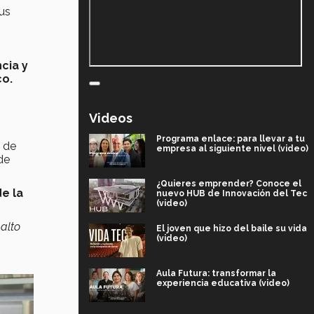
sus
cia y
co.
Videos
Programa enlace: para llevar a tu
 de
empresa al siguiente nivel (video)
de
¿Quieres emprender? Conoce el
e la
nuevo HUB de Innovación del Tec
(video)
alto
El joven que hizo del baile su vida
(video)
Aula Futura: transformar la
experiencia educativa (video)