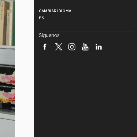
Más que un festival cultural: así es
la magia de VIBRART 2026 (video)
CAMBIAR IDIOMA
ES
Javier Guzmán: investigación con
impacto social (video)
Síguenos
¡México, en el top del mundial de
robótica FIRST 2026! (video)
Vida Tec: Pasión, disciplina y
básquetbol, con Gael Adame
(video)
¿Cómo es el Modelo Educativo
Tec? (video)
Vida Tec: Feminismo e Inteligencia
Artificial, Paola Ricaurte (video)