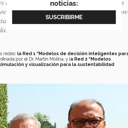
s instituciones puedan hacer colaboraciones
noticias:
nocer opiniones diferentes de otros modeladore
estas con mayor riqueza”, comentó el Dr.
da.
os redes:
la Red 1 “
Modelos de decisión inteligentes para
rdinada por el Dr. Martín Molina, y l
a Red 2 “Modelos
mulación y visualización para la sustentabilidad