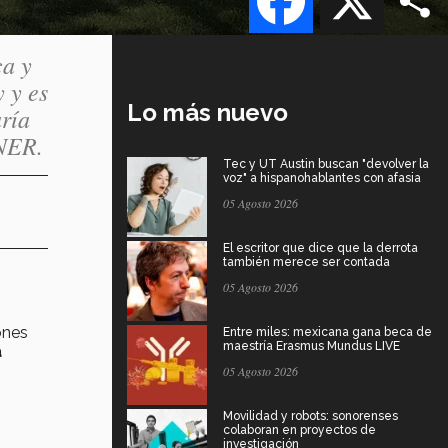
ca y
 y es
Lo más nuevo
ría
ENER.
Tec y UT Austin buscan "devolver la
voz" a hispanohablantes con afasia
05 Agosto 2026
El escritor que dice que la derrota
también merece ser contada
05 Agosto 2026
ones
Entre miles: mexicana gana beca de
maestría Erasmus Mundus LIVE
a
05 Agosto 2026
Movilidad y robots: sonorenses
colaboran en proyectos de
investigación