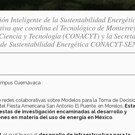
ón Inteligente de la Sustentabilidad Energéti
tiva que coordina el Tecnológico de Monterrey
 Ciencia y Tecnología (CONACYT) y la Secreta
do de Sustentabilidad Energética CONACYT-S
Campus Cuernavaca
de redes colaborativas sobre Modelos para la Toma de Decisi
otel Fiesta Americana San Antonio El Puente, en Morelos.
Est
uestas de investigación encaminadas al desarrollo y
ones en materia del uso de energía en México
.
l
, el cual busca el
desarrollo de infraestructura para la