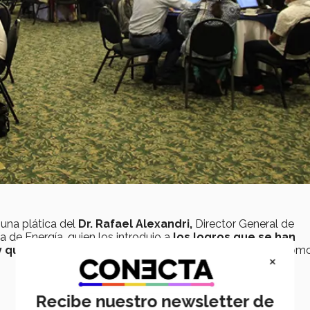
 una plática del
Dr. Rafael Alexandri,
Director General de
a de Energía, quien los introdujo a
los logros que se han
y que son derivados de la Reforma Energética
; así com
×
Recibe nuestro newsletter de