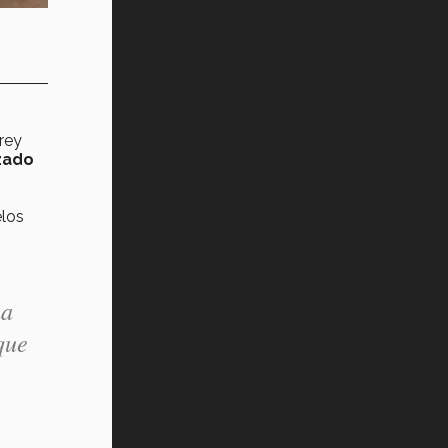
rey
izado
elos
ha
que