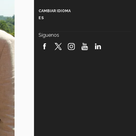
Más que un festival cultural: así es
la magia de VIBRART 2026 (video)
CAMBIAR IDIOMA
ES
Javier Guzmán: investigación con
impacto social (video)
Síguenos
¡México, en el top del mundial de
robótica FIRST 2026! (video)
Vida Tec: Pasión, disciplina y
básquetbol, con Gael Adame
(video)
¿Cómo es el Modelo Educativo
Tec? (video)
Vida Tec: Feminismo e Inteligencia
Artificial, Paola Ricaurte (video)