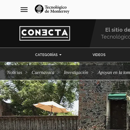
Pasar
navegación
menu
al
principal
contenido
principal
El sitio d
Tecnológic
Menu
CATEGORÍAS
VIDEOS
Comunidad
Noticias
Cuernavaca
Investigación
Apoyan en la to