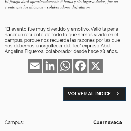
El festejo duró aproximadamente 6 horas y sin lugar a dudas, fue un
evento que los alumnos y colaboradores disfrutaron.
“El evento fue muy divertido y emotivo. Valió la pena
hacer un recuento de todo lo que hemos vivido en el
campus, porque nos recuerda las razones por las que
nos debemos enorgullecer del Tec” expresó Abel
Angelina Figueroa, colaborador desde hace 28 años.
Email
LinkedIn
WhatsApp
Facebook
X
navigate_next
VOLVER AL ÍNDICE
Campus:
Cuernavaca