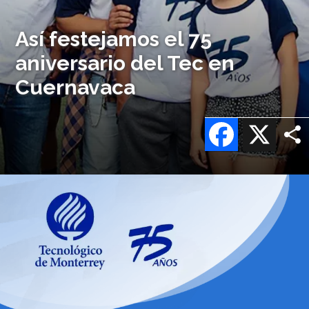
Así festejamos el 75
aniversario del Tec en
Cuernavaca
Facebook
X
Imagen
o
logo