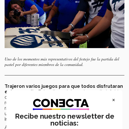
Uno de los momentos más representativos del festejo fue la partida del
pastel por diferentes miembros de la comunidad.
Trajeron varios juegos para que todos disfrutaran
este gran día
. Entre ellos estaba un largo rally inflable
con obstáculos en el que los alumnos y colaboradores
×
realizaron carreras para ver quién lo atravesaba más
rápido. También trajeron una cancha de Bubble soccer,
un Bungee trampolín y una cabina de fotos
Recibe nuestro newsletter de
instantáneas.
noticias:
Además, colocaron una lona para que la comunidad