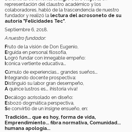
representación del claustro académico y los
colaboradores, habló de la trascendencia de nuestro
fundador y realizó la
lectura del acrosoneto de su
autoría "Felicidades Tec"
.
Septiembre 6, 2018.
A nuestro fundador:
F
ruto de la visión de Don Eugenio,
E
rguida en personal filosofía,
L
ogró fundar con innegable empeño:
I
cónica vertiente educativa...
C
úmulo de experiencias... grandes sueños...
I
ntegrando docente prospectiva:
D
istinguió su labor gran desempeño,
A
quince lustros es... ¡historia viva!
D
ecálogo acrisolado en diseño:
E
sbozó dogmática perspectiva,
S
e convirtió de un insigne ensueño, en:
Tradición... que es hoy, forma de vida,
Emprendimiento... fibra normativa, Comunidad...
humana apología...