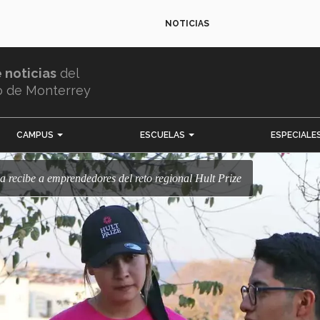
NOTICIAS
e noticias
del
o de Monterrey
CAMPUS
ESCUELAS
ESPECIALE
a recibe a emprendedores del reto regional Hult Prize