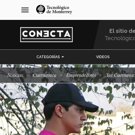
Pasar
navegación
menu
al
principal
contenido
principal
El sitio d
Tecnológic
Menu
CATEGORÍAS
VIDEOS
Comunidad
Noticias
Cuernavaca
emprendedores
Tec Cuernavac