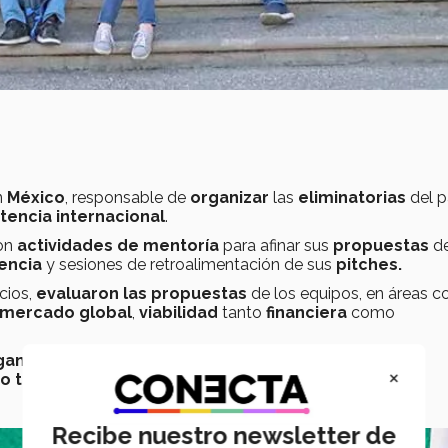
n
México
, responsable de
organizar
las
eliminatorias
del p
tencia
internacional
.
ron
actividades de mentoría
para afinar sus
propuestas
d
encia
y sesiones de retroalimentación de sus
pitches.
cios,
evaluaron las propuestas
de los equipos, en áreas 
mercado global
,
viabilidad
tanto
financiera
como
ganador
de esta fase y su
propuesta
consiste en
crear
×
o tela de vertederos.
Recibe nuestro newsletter de