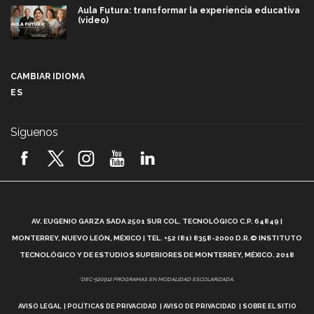
Aula Futura: transformar la experiencia educativa
(video)
Más que un festival cultural: así es la magia de
VIBRART 2026 (video)
CAMBIAR IDIOMA
ES
Javier Guzmán: investigación con impacto social
(video)
Síguenos
¡México, en el top del mundial de robótica FIRST
2026! (video)
Vida Tec: Pasión, disciplina y básquetbol, con Gael
Adame (video)
A
AV. EUGENIO GARZA SADA 2501 SUR COL. TECNOLÓGICO C.P. 64849 |
L
¿Cómo es el Modelo Educativo Tec? (video)
MONTERREY, NUEVO LEÓN, MÉXICO | TEL. +52 (81) 8358-2000 D.R.© INSTITUTO
TECNOLÓGICO Y DE ESTUDIOS SUPERIORES DE MONTERREY, MÉXICO. 2018
Vida Tec: Feminismo e Inteligencia Artificial, Paola
*DEC-520912 PROGRAMAS EN MODALIDAD ESCOLARIZADA.
Ricaurte (video)
AVISO LEGAL
POLÍTICAS DE PRIVACIDAD
AVISO DE PRIVACIDAD
SOBRE EL SITIO