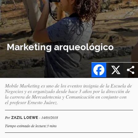
Marketing arqueológico
Facebook
X
Mobile Marketing es uno de los eventos insignia de la Escuela de
Negocios y es organizado desde hace 3 años por la dirección de
la carrera de Mercadotecnia y Comunicación en conjunto con
el profesor Ernesto Juárez.
Por
- 14/03/2018
ZAZIL LOEWE
Tiempo estimado de lectura:3 mins