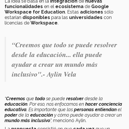
La idea se basa en la
integración
de
nuevas
funcionalidades
en el
ecosistema
de
Google
Workspace for Education
. Estas
adiciones
sólo
estarían
disponibles
para las
universidades
con
licencias de
Workspace
.
“Creemos que todo se puede resolver
desde la educación... ella puede
ayudar a crear un mundo más
inclusivo".- Aylin Vela
“
Creemos
que
todo
se puede
resolver
desde la
educación
. Por eso, nos enfocamos en
hacer conciencia
educativa
. Es importante que las
personas
entiendan
el
poder
de la
educación
y cómo puede ayudar a crear un
mundo más inclusivo
”,
mencionó Aylin.
La
propuesta
consistió en que
cada vez
que un