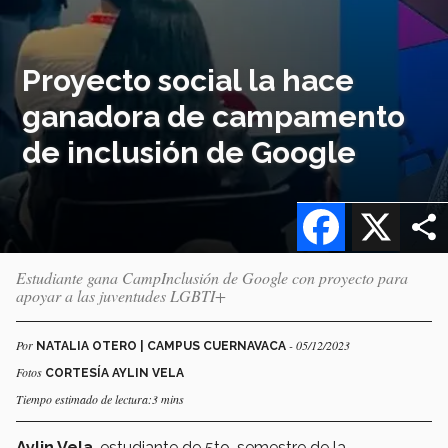
Proyecto social la hace
ganadora de campamento
de inclusión de Google
Facebook
X
Estudiante gana CampInclusión de Google con proyecto para
apoyar a las juventudes LGBTI+
Por
- 05/12/2023
NATALIA OTERO | CAMPUS CUERNAVACA
Fotos
CORTESÍA AYLIN VELA
Tiempo estimado de lectura:3 mins
Aylin Vela
, estudiante de 5to. semestre de la