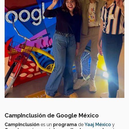
CampInclusión de Google México
CampInclusión
es un
programa
de
Yaaj México
y