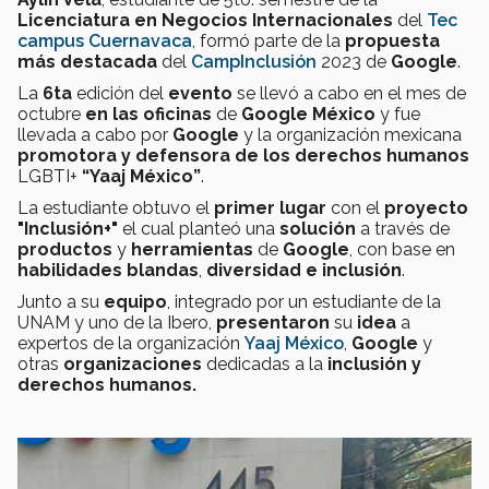
Licenciatura en Negocios Internacionales
del
Tec
campus Cuernavaca
, formó parte de la
propuesta
más destacada
del
CampInclusión
2023 de
Google
.
La
6ta
edición del
evento
se llevó a cabo en el mes de
octubre
en las oficinas
de
Google México
y fue
llevada a cabo por
Google
y la organización mexicana
promotora y defensora de los derechos humanos
LGBTI+
“Yaaj México”
.
La estudiante obtuvo el
primer lugar
con el
proyecto
"Inclusión+"
el cual planteó una
solución
a través de
productos
y
herramientas
de
Google
, con base en
habilidades
blandas
,
diversidad e inclusión
.
Junto a su
equipo
, integrado por un estudiante de la
UNAM y uno de la Ibero,
presentaron
su
idea
a
expertos de la organización
Yaaj México
,
Google
y
otras
organizaciones
dedicadas a la
inclusión y
derechos humanos.