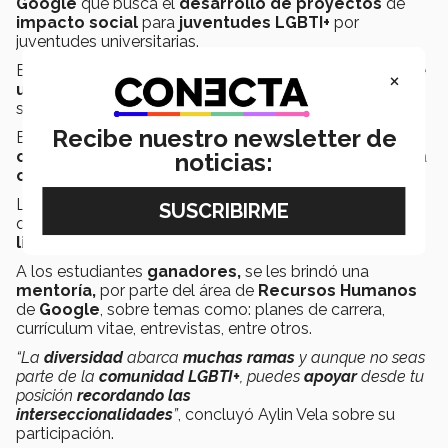
Google
que busca el
desarrollo de proyectos
de
impacto social
para
juventudes
LGBTI+
por
juventudes universitarias.
En esta
edición
se seleccionaron a
30 estudiantes
de
×
universidades en México
con intereses en temas
sobre
diversidad e inclusión.
Recibe nuestro newsletter de
El primer día estuvo dedicado a
capacitaciones y
conferencias
, mientras que el segundo se centró en la
noticias:
creación
y
presentación
de
proyectos
.
Los
equipos
desarrollaron
proyectos tecnológicos
que fomenten
espacios comunitarios seguros
y
libres
de
discriminación
y
violencia.
A los estudiantes
ganadores,
se les brindó una
mentoría,
por parte del área de
Recursos Humanos
de
Google
, sobre temas como: planes de carrera,
currículum vitae, entrevistas, entre otros.
“La
diversidad
abarca
muchas ramas
y aunque no seas
parte de la
comunidad LGBTI+
, puedes
apoyar
desde tu
posición
recordando las
interseccionalidades
”
, concluyó Aylin Vela sobre su
participación.