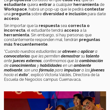
estudiante
quiera
entrar
a cualquier
herramienta
de
Workspace
, habrá un pop-up que le pedirá
contestar
una
pregunta
sobre
diversidad e inclusión
para darle
acceso
.
Sin importar que la
respuesta
sea
correcta o
incorrecta
, el estudiante tendrá
acceso
a la
herramienta
. Sin embargo, si hay personas que
constantemente responden mal, tendrán
preguntas
más frecuentemente
.
"Cuando nuestros estudiantes se
atreven
a
aplicar
a
convocatorias
que les permiten
demostrar
su
talento
ante
jueces externos
, confirmamos que la
combinación
de
conocimientos
y
habilidades
en un
ambiente
motivante
, son una
fórmula
para
impulsar
a los
jóvenes
hacia el
éxito
"
, explicó Victoria Valdés, Directora de la
Escuela de Negocios campus Cuernavaca.