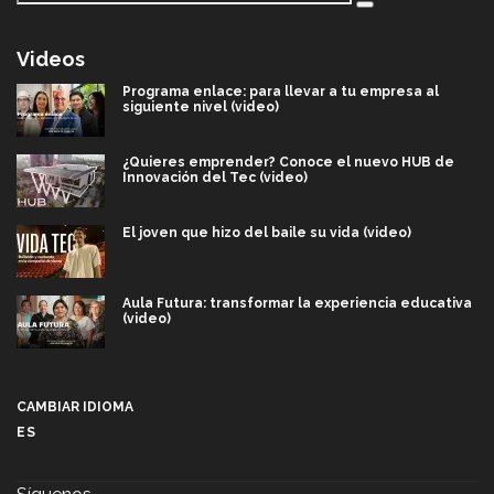
Videos
Programa enlace: para llevar a tu empresa al
siguiente nivel (video)
¿Quieres emprender? Conoce el nuevo HUB de
Innovación del Tec (video)
El joven que hizo del baile su vida (video)
Aula Futura: transformar la experiencia educativa
(video)
Más que un festival cultural: así es la magia de
VIBRART 2026 (video)
CAMBIAR IDIOMA
ES
Javier Guzmán: investigación con impacto social
(video)