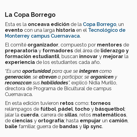
La Copa Borrego
Esta es la
onceava
edición
de la
Copa Borrego
, un
evento
con una larga
historia
en el
Tecnológico de
Monterrey campus Cuernavaca
.
El comité
organizador
, compuesto por
mentores
de
preparatoria
y
formadores
del área de
liderazgo y
formación estudiantil
, buscan
innovar
y
mejorar
la
experiencia
de los estudiantes cada año.
“Es una
oportunidad
para que se
integren
como
generación
, se
atrevan
a participar, se
organicen
y
reconozcan
sus
habilidades
”,
explicó Nidia Murillo,
directora de Programa de Bicultural de campus
Cuernavaca.
En esta edición tuvieron
retos
como:
torneos
relámpagos de
fútbol
,
pádel
,
tocho
y
básquetbol
;
jalar la
cuerda
, carrera de
sillas
, retos
matemáticos
,
de
ciencias
y
ortografía
; hasta
empujar
un
camión
,
baile
familiar, guerra de
bandas
y
lip sync
.