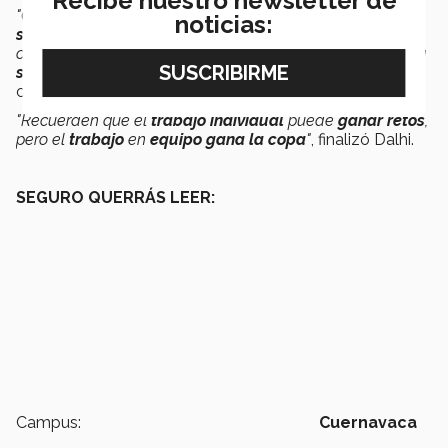
Recibe nuestro newsletter de
"Cuando ustedes
eligieron
el
color
, les presentamos el
noticias:
significado
de cada uno, aquí un recordatorio de eso: El
color
negro
representa el
poder
y la
fuerza
, el
morado
la
sabiduría
y la
lealtad
y el
rosa
seguridad
y
confianza
"
,
compartió la directora de PrepaTec.
"Recuerden que el
trabajo
individual
puede
ganar
retos
,
pero el
trabajo
en
equipo
gana la copa
"
, finalizó Dalhi.
SEGURO QUERRÁS LEER:
Campus:
Cuernavaca