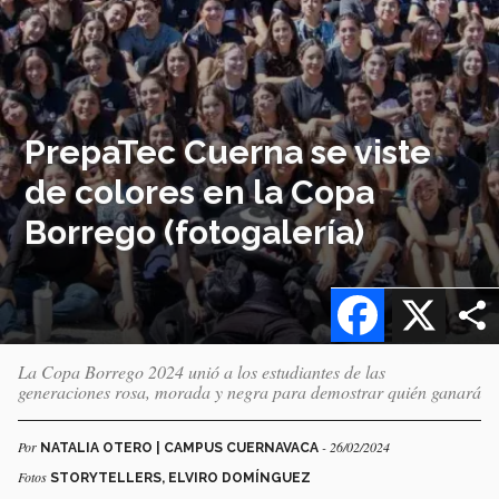
PrepaTec Cuerna se viste
de colores en la Copa
Borrego (fotogalería)
Facebook
X
La Copa Borrego 2024 unió a los estudiantes de las
generaciones rosa, morada y negra para demostrar quién ganará
Por
- 26/02/2024
NATALIA OTERO | CAMPUS CUERNAVACA
Fotos
STORYTELLERS, ELVIRO DOMÍNGUEZ