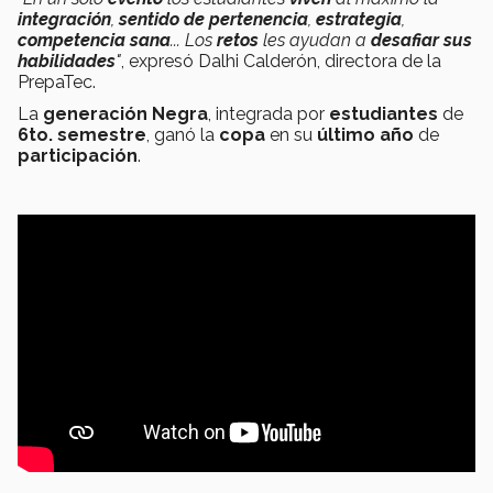
integración
,
sentido de pertenencia
,
estrategia
,
competencia sana
... Los
retos
les ayudan a
desafiar sus
habilidades
"
, expresó Dalhi Calderón, directora de la
PrepaTec.
La
generación Negra
, integrada por
estudiantes
de
6to. semestre
, ganó la
copa
en su
último año
de
participación
.