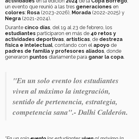
actividades
en la edición
2024
de la
Copa Borrego
,
un evento que reunió a las tres
generaciones
en
colores
:
Rosa
(2023-2026),
Morada
(2022-2025) y
Negra
(2021-2024).
Durante
cinco días
, del 19 al 23 de febrero, los
estudiantes
participaron en más de
40 retos y
actividades deportivas
,
artísticas
, de
destreza
física e intelectual
, contando con el
apoyo
de
padres de familia y profesores aliados
, donde
generaron
puntos
diariamente para
ganar la copa
.
"En un solo evento los estudiantes
viven al máximo la integración,
sentido de pertenencia, estrategia,
competencia sana".- Dalhi Calderón.
"En un solo
evento
los estudiantes
viven
al máximo la