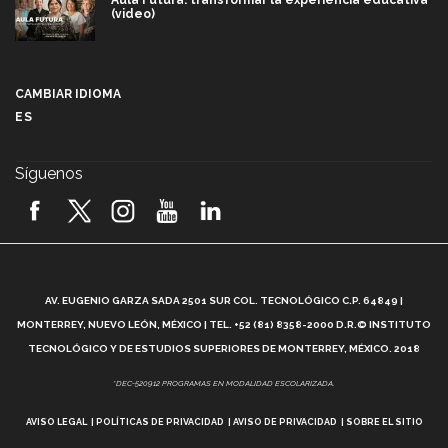
(video)
Más que un festival cultural: así es la magia de
VIBRART 2026 (video)
CAMBIAR IDIOMA
ES
Javier Guzmán: investigación con impacto social
(video)
Síguenos
¡México, en el top del mundial de robótica FIRST
2026! (video)
Vida Tec: Pasión, disciplina y básquetbol, con Gael
Adame (video)
A
AV. EUGENIO GARZA SADA 2501 SUR COL. TECNOLÓGICO C.P. 64849 |
L
¿Cómo es el Modelo Educativo Tec? (video)
MONTERREY, NUEVO LEÓN, MÉXICO | TEL. +52 (81) 8358-2000 D.R.© INSTITUTO
TECNOLÓGICO Y DE ESTUDIOS SUPERIORES DE MONTERREY, MÉXICO. 2018
Vida Tec: Feminismo e Inteligencia Artificial, Paola
*DEC-520912 PROGRAMAS EN MODALIDAD ESCOLARIZADA.
Ricaurte (video)
AVISO LEGAL
POLÍTICAS DE PRIVACIDAD
AVISO DE PRIVACIDAD
SOBRE EL SITIO