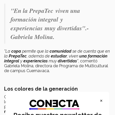
"En la PrepaTec viven una
formación integral y
experiencias muy divertidas".-
Gabriela Molina.
"La
copa
permite que la
comunidad
se de cuenta que en
la
PrepaTec
, además de
estudiar
, viven
una formación
integral
y
experiencias
muy
divertidas
"
, comentó
Gabriela Molina, directora de Programa de Multicultural
de campus Cuernavaca.
Los colores de la generación
Cada
generación
es
representada
por un
color
que
×
los
acompaña e identifica
durante toda la
preparatoria. En esta edición
2024
, los colores fueron:
rosa, morado y negro.