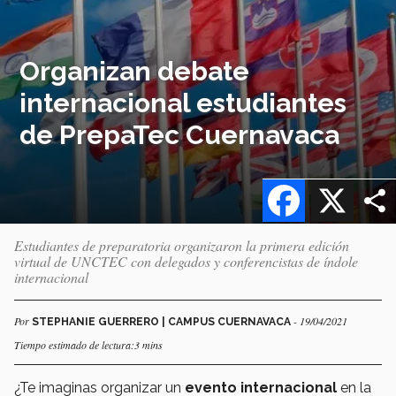
Organizan debate
internacional estudiantes
de PrepaTec Cuernavaca
Facebook
X
Estudiantes de preparatoria organizaron la primera edición
virtual de UNCTEC con delegados y conferencistas de índole
internacional
Por
- 19/04/2021
STEPHANIE GUERRERO | CAMPUS CUERNAVACA
Tiempo estimado de lectura:3 mins
¿Te imaginas organizar un
evento internacional
en la