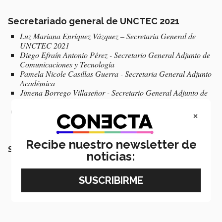
Secretariado general de UNCTEC 2021
Luz Mariana Enríquez Vázquez – Secretaria General de
UNCTEC 2021
Diego Efraín Antonio Pérez - Secretario General Adjunto de
Comunicaciones y Tecnología
Pamela Nicole Casillas Guerra - Secretaria General Adjunto
Académica
Jimena Borrego Villaseñor - Secretario General Adjunto de
Relaciones Públicas
Yordi Adrián Moreno Sánchez – Secretario General Adjunto
×
de Finanzas
Recibe nuestro newsletter de
SEGURO QUERRÁS LEER:
noticias: