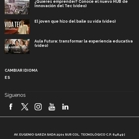
¿Quieres emprender? Conoce el nuevo HUB de
Innovación del Tec (video)
El joven que hizo del baile su vida (video)
Aula Futura: transformar la experiencia educativa
(video)
Más que un festival cultural: así es la magia de
VIBRART 2026 (video)
CAMBIAR IDIOMA
ES
Javier Guzmán: investigación con impacto social
(video)
Síguenos
¡México, en el top del mundial de robótica FIRST
2026! (video)
Vida Tec: Pasión, disciplina y básquetbol, con Gael
Adame (video)
A
AV. EUGENIO GARZA SADA 2501 SUR COL. TECNOLÓGICO C.P. 64849 |
L