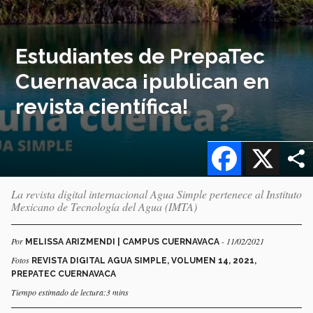
Estudiantes de PrepaTec
Cuernavaca ¡publican en
revista científica!
Facebook
X
La revista digital internacional Agua Simple pertenece al Instituto
Mexicano de Tecnología del Agua (IMTA)
Por
- 11/02/2021
MELISSA ARIZMENDI | CAMPUS CUERNAVACA
Fotos
REVISTA DIGITAL AGUA SIMPLE, VOLUMEN 14, 2021,
PREPATEC CUERNAVACA
Tiempo estimado de lectura:3 mins