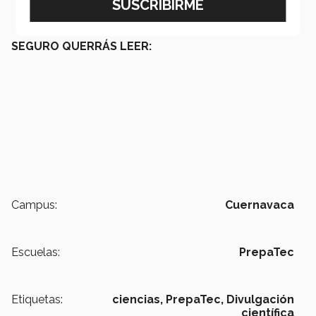
encuentren en inglés, alemán y/o francés.
SEGURO QUERRÁS LEER:
Campus:
Cuernavaca
Escuelas:
PrepaTec
Etiquetas:
ciencias, PrepaTec,
Divulgación
científica