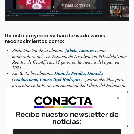
De este proyecto se han derivado varios
reconocimientos como:
Participación de la alumna
Julieta Linares
como
moderadora del 1er. Espacio de Divulgación #DesdelaNube
Relatos de Científicas: Mujeres en la ciencia del agua en
2021.
En 2020, las alumnas
Daniela Peralta, Daniela
Guadarrama, Laura Itzel Rodríguez
fueron elegidas para
presentar en la Feria Internacional del Libro, del Palacio de
Minería de la CDMX, su experiencia en la contribución de la
×
revista digital.
En 2019, los alumnos Melyssa Hernández, Luis Gabriel
Vázquez, Milka Samara Bustos y Jimena Borrego,
Recibe nuestro newsletter de
realizaron una entrevista a la Embajadora Margriet
Leemhuis en la Embajada de Países Bajos.
noticias:
Además de publicar sus investigaciones, los alumnos realizan
un trabajo de traducción para que las publicaciones se