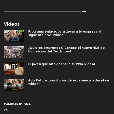
Videos
Programa enlace: para llevar a tu empresa al
siguiente nivel (video)
¿Quieres emprender? Conoce el nuevo HUB de
Innovación del Tec (video)
El joven que hizo del baile su vida (video)
Aula Futura: transformar la experiencia educativa
(video)
Más que un festival cultural: así es la magia de
VIBRART 2026 (video)
CAMBIAR IDIOMA
ES
Javier Guzmán: investigación con impacto social