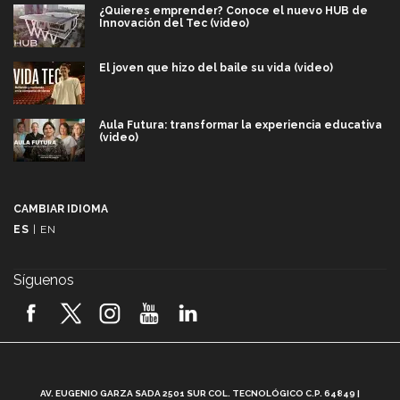
¿Quieres emprender? Conoce el nuevo HUB de
Innovación del Tec (video)
El joven que hizo del baile su vida (video)
Aula Futura: transformar la experiencia educativa
(video)
Más que un festival cultural: así es la magia de
VIBRART 2026 (video)
CAMBIAR IDIOMA
ES
|
EN
Javier Guzmán: investigación con impacto social
(video)
Síguenos
¡México, en el top del mundial de robótica FIRST
2026! (video)
Vida Tec: Pasión, disciplina y básquetbol, con Gael
Adame (video)
A
AV. EUGENIO GARZA SADA 2501 SUR COL. TECNOLÓGICO C.P. 64849 |