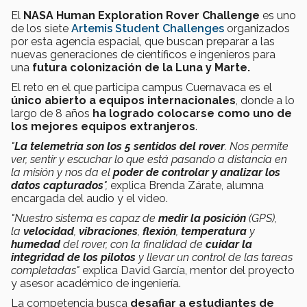
El
NASA Human Exploration Rover Challenge
es uno
de los siete
Artemis Student Challenges
organizados
por esta agencia espacial, que buscan preparar a las
nuevas generaciones de científicos e ingenieros para
una
futura colonización de la Luna y Marte.
El reto en el que participa campus Cuernavaca es el
único abierto a equipos internacionales
, donde a lo
largo de 8 años
ha logrado colocarse como uno de
los mejores equipos extranjeros
.
"
La telemetría son los 5 sentidos del rover
. Nos permite
ver, sentir y escuchar lo que está pasando a distancia en
la misión y nos da el
poder de controlar y analizar los
datos capturados
",
explica Brenda Zárate, alumna
encargada del audio y el video.
"Nuestro sistema es capaz de
medir la posición
(GPS),
la
velocidad
,
vibraciones
,
flexión
,
temperatura
y
humedad
del rover, con la finalidad de
cuidar la
integridad de los pilotos
y llevar un control de las tareas
completadas"
explica David García, mentor del proyecto
y asesor académico de ingeniería.
La competencia busca
desafiar a estudiantes de