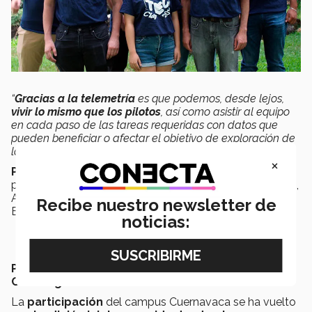
“
Gracias a la telemetría
es que podemos, desde lejos,
vivir lo mismo que los pilotos
, así como asistir al equipo
en cada paso de las tareas requeridas con datos que
pueden beneficiar o afectar el objetivo de exploración de
la misión
”,
comenta Brenda.
×
Participaron 111 equipos
de universidades y
preparatorias de distintos países como: Estados Unidos,
Alemania, Perú, Colombia, Italia, Rusia, Puerto Rico,
Recibe nuestro newsletter de
Brasil y México, entre otros.
noticias:
Participación de Cuernavaca en el NASA Rover
Challenge
La
participación
del campus Cuernavaca se ha vuelto