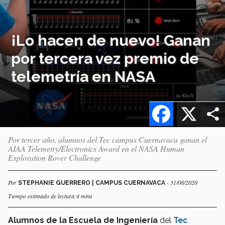
¡Lo hacen de nuevo! Ganan
por tercera vez premio de
telemetría en NASA
Facebook
X
Por tercer año, alumnos del Tec campus Cuernavaca ganan el
AIAA Telemetry/Electronics Award en el NASA Human
Exploration Rover Challenge
Por
- 31/08/2020
STEPHANIE GUERRERO | CAMPUS CUERNAVACA
Tiempo estimado de lectura:4 mins
Alumnos de la Escuela de Ingeniería
del
Tec