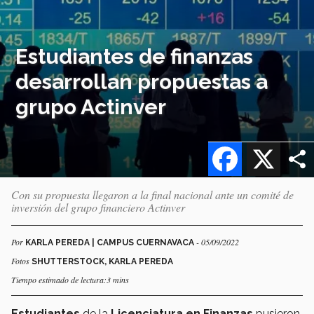
Estudiantes de finanzas
desarrollan propuestas a
grupo Actinver
Facebook
X
Con su propuesta llegaron a la final nacional ante un comité de
inversión del grupo financiero Actinver
Por
- 05/09/2022
KARLA PEREDA | CAMPUS CUERNAVACA
Fotos
SHUTTERSTOCK, KARLA PEREDA
Tiempo estimado de lectura:3 mins
Estudiantes
de la
Licenciatura en Finanzas
pusieron