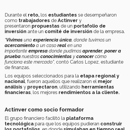
Durante el
reto,
los
estudiantes
se desempeñaron
como
trabajadores
de
Actinver
y
presentaron
propuestas
de un
portafolio de
inversión
ante un
comité de inversión
de la empresa.
“
Vivimos
una
experiencia única
, donde tuvimos un
acercamiento
a un caso
real
en una
importante
empresa
donde
pudimos
aprender
,
poner a
prueba
nuestros
conocimientos
y
conocer
cómo
funciona este mercado”
, contó Carlos Lopez, estudiante
de finanzas.
Los equipos seleccionados para la
etapa regional y
nacional
, fueron aquellos que realizaron el
mejor
análisis
y
proyectaron
, utilizando
herramientas
financieras
, los mejores
rendimientos a la cliente.
Actinver como socio formador
El grupo financiero facilitó la
plataforma
tecnológica
para que los equipos pudieran
construir
los portafolios
, en donde
simulaban en tiempo real