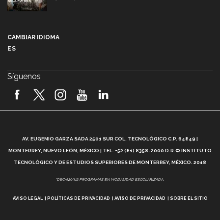
Más que un festival cultural: así es la magia de
VIBRART 2026 (video)
CAMBIAR IDIOMA
ES
Javier Guzmán: investigación con impacto social
(video)
Síguenos
¡México, en el top del mundial de robótica FIRST
2026! (video)
Vida Tec: Pasión, disciplina y básquetbol, con Gael
Adame (video)
A
AV. EUGENIO GARZA SADA 2501 SUR COL. TECNOLÓGICO C.P. 64849 |
L
¿Cómo es el Modelo Educativo Tec? (video)
MONTERREY, NUEVO LEÓN, MÉXICO | TEL. +52 (81) 8358-2000 D.R.© INSTITUTO
TECNOLÓGICO Y DE ESTUDIOS SUPERIORES DE MONTERREY, MÉXICO. 2018
Vida Tec: Feminismo e Inteligencia Artificial, Paola
*DEC-520912 PROGRAMAS EN MODALIDAD ESCOLARIZADA.
Ricaurte (video)
AVISO LEGAL
POLÍTICAS DE PRIVACIDAD
AVISO DE PRIVACIDAD
SOBRE EL SITIO