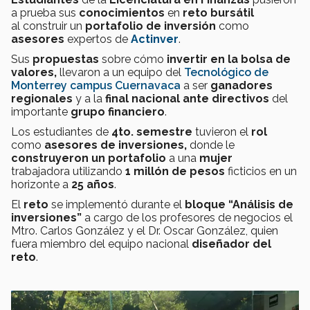
a prueba
sus
conocimientos
en
reto bursátil
al construir un
portafolio de inversión
como
asesores
expertos de
Actinver
.
Sus
propuestas
sobre cómo
invertir en la bolsa de
valores,
llevaron a un equipo del
Tecnológico de
Monterrey campus Cuernavaca
a ser
ganadores
regionales
y a la
final nacional ante
directivos
del
importante
grupo financiero
.
Los estudiantes de
4to. semestre
tuvieron el
rol
como
asesores de inversiones,
donde le
construyeron
un portafolio
a una
mujer
trabajadora utilizando
1 millón de pesos
ficticios en un
horizonte a
25 años
.
El
reto
se implementó durante el
bloque “Análisis de
inversiones”
a cargo de los profesores de negocios el
Mtro. Carlos González y el Dr. Oscar González, quien
fuera miembro del equipo nacional
diseñador del
reto
.