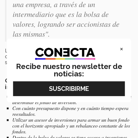
una empresa, a través de un
intermediario que es la bolsa de
valores, logrando ser accionistas de
las mismas".
×
La
bolsa de valores
es un
mercado,
tanto físico
como informático, en donde oferentes y demandantes
se reúnen para
intercambiar productos financieros
.
Recibe nuestro newsletter de
noticias:
Qué debe considerar una persona para
invertir en la bolsa
Cuál es su perfil de riesgo: acepta mucho o poco riesgo para
determinar el fondo de inversión.
Con cuánto presupuesto dispone y en cuánto tiempo espera
reesultados.
Utilizar un asesor de inversiones para armar un buen fondo
con el horizonte apropiado y un rebalanceo constante de los
fondos.
Dentro de la bolsa de valores se tiene acceso a inversiones