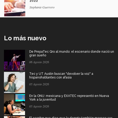
2022
Stephanie Guerrero
Lo más nuevo
De PrepaTec Qro al mundo: el escenario donde nació un
gran sueño
06 Agosto 2026
Tec y UT Austin buscan "devolver la voz" a
hispanohablantes con afasia
05 Agosto 2026
En la ONU: mexicana y EXATEC representó en Nueva
York a la juventud
05 Agosto 2026
El escritor que dice que la derrota también merece ser