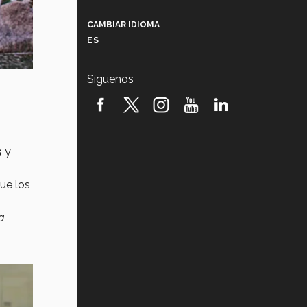
Más que un festival cultural: así es
la magia de VIBRART 2026 (video)
CAMBIAR IDIOMA
ES
Javier Guzmán: investigación con
impacto social (video)
Síguenos
¡México, en el top del mundial de
robótica FIRST 2026! (video)
Vida Tec: Pasión, disciplina y
básquetbol, con Gael Adame
s
y
(video)
¿Cómo es el Modelo Educativo
que los
Tec? (video)
a
Vida Tec: Feminismo e Inteligencia
Artificial, Paola Ricaurte (video)