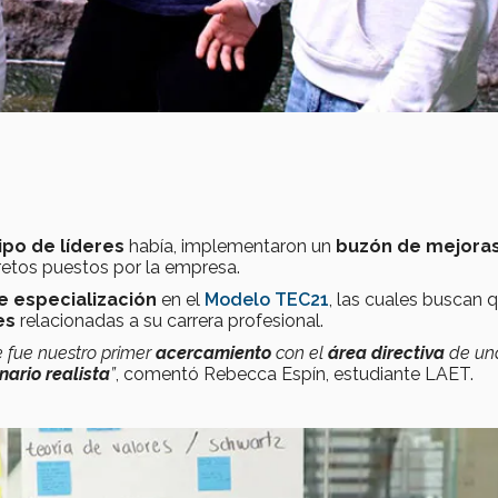
ipo de líderes
había, implementaron un
buzón de mejora
retos puestos por la empresa.
e especialización
en el
Modelo TEC21
, las cuales buscan 
es
relacionadas a su carrera profesional.
e fue nuestro primer
acercamiento
con el
área directiva
de un
nario realista
”
, comentó Rebecca Espín, estudiante LAET.