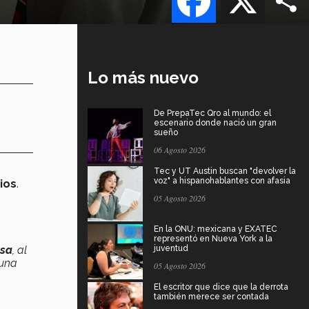
Lo más nuevo
De PrepaTec Qro al mundo: el
escenario donde nació un gran
sueño
06 Agosto 2026
Tec y UT Austin buscan "devolver la
voz" a hispanohablantes con afasia
ios
.
05 Agosto 2026
En la ONU: mexicana y EXATEC
representó en Nueva York a la
sa
, al
juventud
 una
05 Agosto 2026
El escritor que dice que la derrota
también merece ser contada