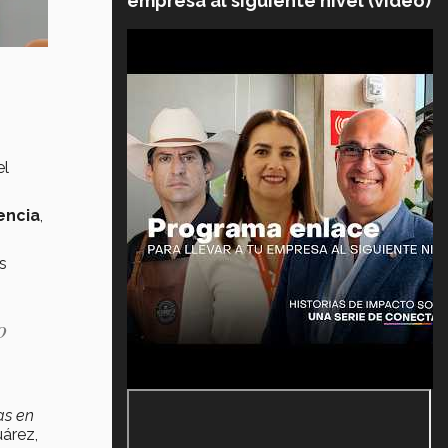
empresa al siguiente nivel (video)
el
encia
,
s
o
as en
uárez,