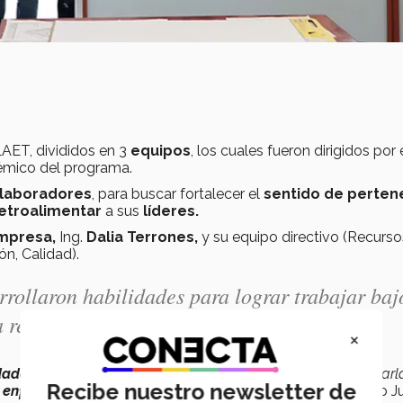
AET, divididos en 3
equipos
, los cuales fueron dirigidos por 
démico del programa.
olaboradores
, para buscar
fortalecer el
sentido de perten
etroalimentar
a sus
líderes.
mpresa,
Ing.
Dalia Terrones,
y su equipo directivo (Recurso
n, Calidad).
rollaron habilidades para lograr trabajar baj
 resolución de problemáticas".
×
idades
para lograr trabajar bajo
incertidumbre
e implementarl
Recibe nuestro newsletter de
a
enfrentar
cualquier
situación del día a día
”
, contó Ernesto J