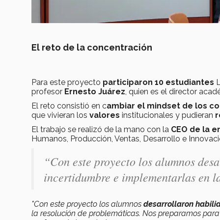
El reto de la concentración
Para este proyecto
participaron 10 estudiantes
L
profesor
Ernesto Juárez
, quien es el director aca
El reto consistió en c
ambiar el mindset de los c
que vivieran los
valores
institucionales y pudieran
r
El trabajo se realizó de la mano con la
CEO de la e
Humanos, Producción, Ventas, Desarrollo e Innovació
“Con este proyecto los alumnos desar
incertidumbre e implementarlas en la
"Con este proyecto los alumnos
desarrollaron habil
la resolución de problemáticas. Nos preparamos par