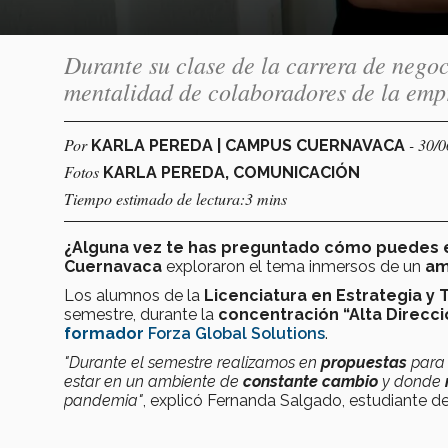
Durante su clase de la carrera de nego
mentalidad de colaboradores de la emp
Por
- 30/
KARLA PEREDA | CAMPUS CUERNAVACA
Fotos
KARLA PEREDA, COMUNICACIÓN
Tiempo estimado de lectura:3 mins
¿Alguna vez te has preguntado cómo puedes e
Cuernavaca
exploraron el tema inmersos de un
am
Los alumnos de la
Licenciatura
en Estrategia y
semestre, durante
la
concentración “Alta Direcc
formador
Forza Global Solutions
.
"Durante el semestre realizamos en
propuestas
par
estar en un ambiente de
constante cambio
y donde
pandemia"
, explicó Fernanda Salgado, estudiante d