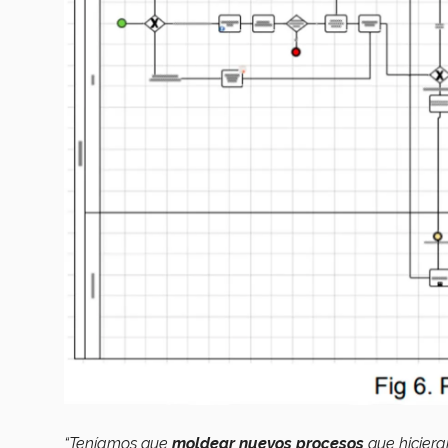
“Teníamos que
moldear nuevos procesos
que hiciera