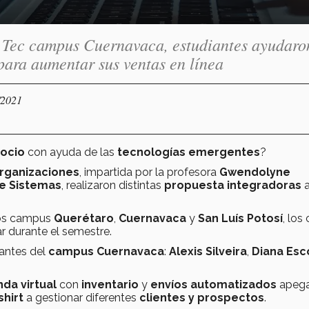
l Tec campus Cuernavaca, estudiantes ayudaro
para aumentar sus ventas en línea
/2021
ocio
con ayuda de las
tecnologías emergentes
?
rganizaciones
, impartida por la profesora
Gwendolyne
de Sistemas
, realizaron distintas
propuesta integradoras
a
os campus
Querétaro
,
Cuernavaca
y
San Luís Potosí
, los
ar durante el semestre.
iantes del
campus Cuernavaca
:
Alexis Silveira
,
Diana Esc
nda virtual
con
inventario
y
envíos automatizados
apega
shirt
a gestionar diferentes
clientes y prospectos
.