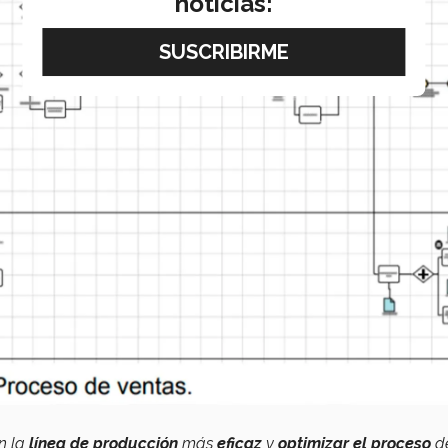
noticias:
n la
línea de producción
más
eficaz
y
optimizar el proceso
d