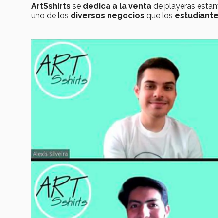
ArtSshirts
se
dedica a la
venta
de playeras esta
uno de los
diversos negocios
que los
estudiant