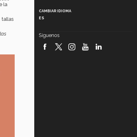
Más que un festival cultural: así es
 la
la magia de VIBRART 2026 (video)
CAMBIAR IDIOMA
ES
 tallas
Javier Guzmán: investigación con
impacto social (video)
las
Síguenos
¡México, en el top del mundial de
robótica FIRST 2026! (video)
Vida Tec: Pasión, disciplina y
básquetbol, con Gael Adame
(video)
¿Cómo es el Modelo Educativo
Tec? (video)
Vida Tec: Feminismo e Inteligencia
Artificial, Paola Ricaurte (video)