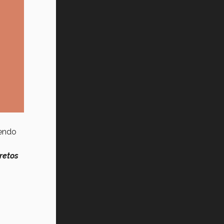
endo
retos