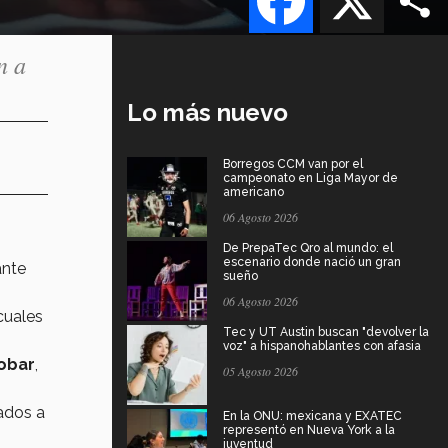
n a
Lo más nuevo
Borregos CCM van por el
campeonato en Liga Mayor de
americano
06 Agosto 2026
De PrepaTec Qro al mundo: el
escenario donde nació un gran
nte
sueño
06 Agosto 2026
 cuales
Tec y UT Austin buscan "devolver la
voz" a hispanohablantes con afasia
obar
,
05 Agosto 2026
dos a
En la ONU: mexicana y EXATEC
representó en Nueva York a la
juventud