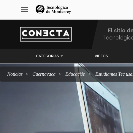
Pasar
navegación
menu
al
principal
contenido
principal
El sitio d
Tecnológic
Menu
CATEGORÍAS
VIDEOS
Comunidad
Noticias
Cuernavaca
Educación
Estudiantes Tec us