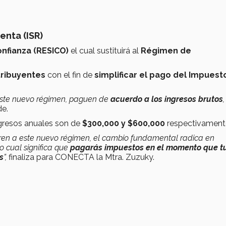
enta (ISR)
nfianza (RESICO)
el cual sustituirá al
Régimen de
tribuyentes
con el fin de
simplificar el pago del Impuest
 este nuevo régimen, paguen de
acuerdo a los ingresos brutos
,
e.
ngresos anuales son de
$300,000 y $600,000
respectivament
oren a este nuevo régimen, el cambio fundamental radica en
lo cual significa que
pagarás impuestos en el momento que t
s
”,
finaliza para CONECTA la Mtra. Zuzuky.