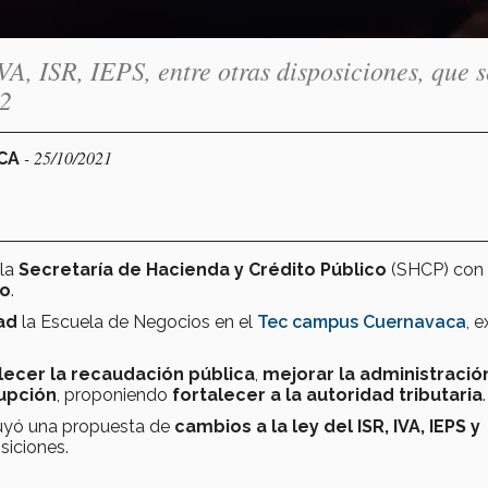
VA, ISR, IEPS, entre otras disposiciones, que s
22
- 25/10/2021
ACA
 la
Secretaría de Hacienda y Crédito Público
(SHCP) con 
co
.
ad
la Escuela de Negocios en el
Tec campus Cuernavaca
, e
lecer la recaudación pública
,
mejorar la administració
rupción
, proponiendo
fortalecer a la autoridad tributaria
.
uyó una propuesta de
cambios a la ley del ISR, IVA, IEPS y
osiciones.