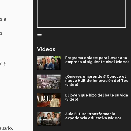
s a
ra
Videos
Programa enlace: para llevar a tu
s y
empresa al siguiente nivel (video)
¿Quieres emprender? Conoce el
nuevo HUB de Innovación del Tec
(video)
El joven que hizo del baile su vida
(video)
Aula Futura: transformar la
experiencia educativa (video)
suario.