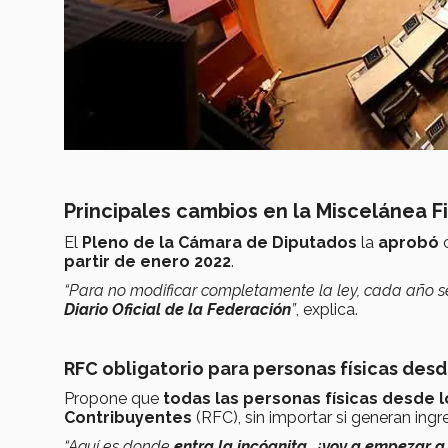
Principales cambios en la Miscelánea F
El
Pleno de la Cámara de Diputados
la
aprobó
partir de enero 2022
.
“Para no modificar completamente la ley, cada año s
Diario Oficial de la Federación
”
, explica.
RFC obligatorio para personas físicas desd
Propone que
todas las personas físicas desde l
Contribuyentes
(RFC), sin importar si generan ingr
“Aquí es donde
entra la incógnita, ¿voy a empezar 