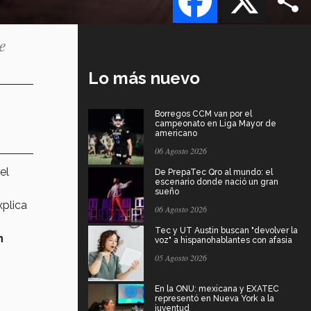
e
Lo más nuevo
Borregos CCM van por el
campeonato en Liga Mayor de
americano
06 Agosto 2026
el
De PrepaTec Qro al mundo: el
escenario donde nació un gran
sueño
xplica
06 Agosto 2026
Tec y UT Austin buscan "devolver la
n
voz" a hispanohablantes con afasia
05 Agosto 2026
En la ONU: mexicana y EXATEC
representó en Nueva York a la
juventud