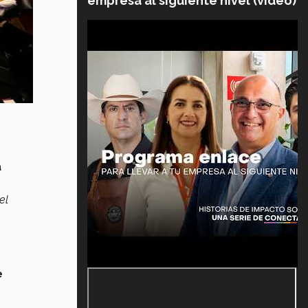
empresa al siguiente nivel (video)
a
el
e