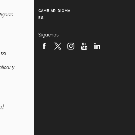
Más que un festival cultural: así es
la magia de VIBRART 2026 (video)
CAMBIAR IDIOMA
ligado
ES
Javier Guzmán: investigación con
impacto social (video)
Síguenos
¡México, en el top del mundial de
robótica FIRST 2026! (video)
nos
Vida Tec: Pasión, disciplina y
básquetbol, con Gael Adame
licar y
(video)
¿Cómo es el Modelo Educativo
Tec? (video)
Vida Tec: Feminismo e Inteligencia
Artificial, Paola Ricaurte (video)
al