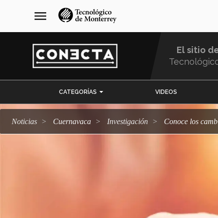
Pasar
navegación
menu
al
principal
contenido
principal
El sitio d
Tecnológic
Menu
CATEGORÍAS
VIDEOS
Comunidad
Noticias
Cuernavaca
Investigación
Conoce los camb