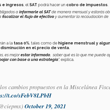
s e ingresos
, el
SAT
podrá hacer un
cobro de impuestos
.
obligados a
informarle al SAT
de manera mensual y estarás ob
 a
fiscalizar el flujo de efectivo
y aumentar la recaudación de
rán a la
tasa 0%
, tales como de
higiene menstrual y algu
a
disminución en el precio de venta
.
as, es mejor
estar informado
, saber qué es lo que me puede ap
bajar con base a una estrategia
”,
explica.
los cambios propuestos en la Miscelánea Fisc
ps://t.co/sFebV8LPbH
(@ciepmx)
October 19, 2021