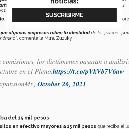
noticias:
arte en el padrón de contribuyentes
ante el SAT, no estarás
u situación fiscal”,
comparte la experta.
io
, los jóvenes que
no realicen el registro
serán acreedore
 que algunas empresas roben la identidad
de los jóvenes pa
 nómina”
, comenta la Mtra. Zuzuky.
 comisiones, los dictámenes pasaran a análisi
ctubre en el Pleno.
https://t.co/pVkVb7V6aw
xpansionMx)
October 26, 2021
iba del 15 mil pesos
sitos en efectivo
mayores a 15 mil pesos
que reciba el u