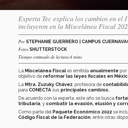
Experta Tec explica los cambios en el I
incluyeron en la Miscelánea Fiscal 20
Por
STEPHANIE GUERRERO | CAMPUS CUERNAV
Fotos
SHUTTERSTOCK
Tiempo estimado de lectura:4 mins
La
Miscelánea Fiscal
es emitida
anualmente
por
objetivo de
reformar las leyes fiscales en Méxi
La
Mtra. Zuzuky Chávez
, profesora de
contabilid
para
CONECTA
sus
principales
cambios.
De acuerdo con la experta, este año se busca
forta
tributaria
, y
combatir la evasión, elusión y cor
Como parte del
Paquete Económico 2022
se incl
Código Fiscal de la Federación
, entre otras disp