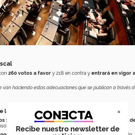
iscal
con
260 votos a favor
y 218 en contra y
entrará en vigor 
e van haciendo estas adecuaciones que se publican a través d
×
e los 18 años
os 18 años
tendrán que tramitar su Registro Federal d
esos o no.
Recibe nuestro newsletter de
a pagar impuestos?
¿voy a empezar a tener obligaciones? y la