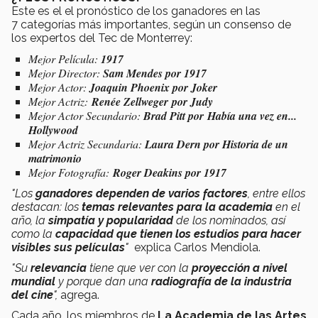
Este es el el pronóstico de los ganadores en las
7 categorías más importantes, según un consenso de
los expertos del Tec de Monterrey:
Mejor Película:
1917
Mejor Director:
Sam Mendes por 1917
Mejor Actor:
Joaquin Phoenix por Joker
Mejor Actriz:
Renée Zellweger por Judy
Mejor Actor Secundario:
Brad Pitt por Había una vez en...
Hollywood
Mejor Actriz Secundaria:
Laura Dern por Historia de un
matrimonio
Mejor Fotografía:
Roger Deakins por 1917
"Los
ganadores dependen de varios factores
, entre ellos
destacan: los
temas relevantes para la academia
en el
año, la
simpatía y popularidad
de los nominados, así
como la
capacidad que tienen los estudios para hacer
visibles sus películas
"
explica Carlos Mendiola.
"Su
relevancia
tiene que ver con la
proyección a nivel
mundial
y porque dan una
radiografía de la industria
del cine
",
agrega.
Cada año, los miembros de
La Academia de las Artes