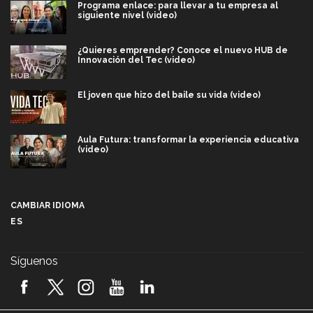
Programa enlace: para llevar a tu empresa al
siguiente nivel (video)
¿Quieres emprender? Conoce el nuevo HUB de
Innovación del Tec (video)
El joven que hizo del baile su vida (video)
Aula Futura: transformar la experiencia educativa
(video)
Más que un festival cultural: así es la magia de
VIBRART 2026 (video)
CAMBIAR IDIOMA
ES
Javier Guzmán: investigación con impacto social
(video)
Síguenos
¡México, en el top del mundial de robótica FIRST
2026! (video)