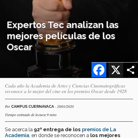
Expertos Tec analizan las
mejores películas de los
Oscar
Facebook
X
Cada año la Academia de Artes y Ciencias Cinematográficas
reconoce a lo mejor del cine en los premios Oscar desde 1928
Por
- 28/01/2020
CAMPUS CUERNAVACA
Tiempo estimado de lectura:9 mins
Se acerca la
92ª entrega de los
premios de La
Academia
, en donde se reconocen a
los mejores