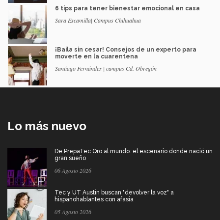
6 tips para tener bienestar emocional en casa
Sara Escamilla| Campus Chihuahua
¡Baila sin cesar! Consejos de un experto para
moverte en la cuarentena
Santiago Fernández | campus Cd. Obregón
Lo más nuevo
De PrepaTec Qro al mundo: el escenario donde nació un
gran sueño
06 Agosto 2026
Tec y UT Austin buscan "devolver la voz" a
hispanohablantes con afasia
05 Agosto 2026