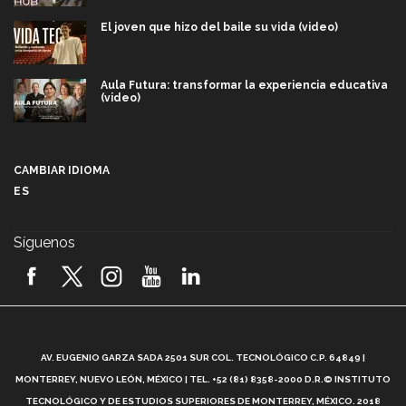
El joven que hizo del baile su vida (video)
Aula Futura: transformar la experiencia educativa
(video)
Más que un festival cultural: así es la magia de
VIBRART 2026 (video)
CAMBIAR IDIOMA
ES
Javier Guzmán: investigación con impacto social
(video)
Síguenos
¡México, en el top del mundial de robótica FIRST
2026! (video)
Vida Tec: Pasión, disciplina y básquetbol, con Gael
Adame (video)
A
AV. EUGENIO GARZA SADA 2501 SUR COL. TECNOLÓGICO C.P. 64849 |
L
¿Cómo es el Modelo Educativo Tec? (video)
MONTERREY, NUEVO LEÓN, MÉXICO | TEL. +52 (81) 8358-2000 D.R.© INSTITUTO
TECNOLÓGICO Y DE ESTUDIOS SUPERIORES DE MONTERREY, MÉXICO. 2018