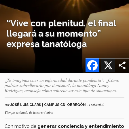
“Vive con plenitud, el final
llegará a su momento”
expresa tanatóloga
Facebook
X
¿Te imaginas caer en enfermedad durante pandemia?, ¿Cómo
podrías sobrellevarlo por ti mismo?, la tanatóloga Nancy
Rodríguez aconseja cómo sobrellevar este tipo de situaciones.
Por
- 11/09/2020
JOSÉ LUIS CLARK | CAMPUS CD. OBREGÓN
Tiempo estimado de lectura:4 mins
Con motivo de
generar conciencia y entendimiento