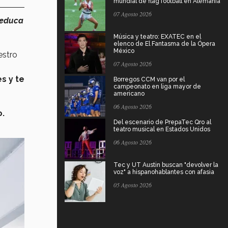
mundial de flag football en Alemania
07 Agosto 2026
educa
Música y teatro: EXATEC en el
elenco de El Fantasma de la Ópera
México
estro
07 Agosto 2026
s y te
Borregos CCM van por el
campeonato en liga mayor de
americano
06 Agosto 2026
o.
Del escenario de PrepaTec Qro al
teatro musical en Estados Unidos
06 Agosto 2026
Tec y UT Austin buscan "devolver la
voz" a hispanohablantes con afasia
05 Agosto 2026