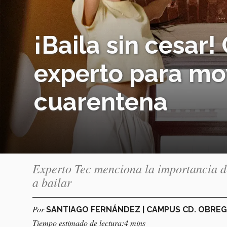
¡Baila sin cesar
experto para mo
cuarentena
Experto Tec menciona la importancia de
a bailar
Por
SANTIAGO FERNÁNDEZ | CAMPUS CD. OBRE
Tiempo estimado de lectura:4 mins