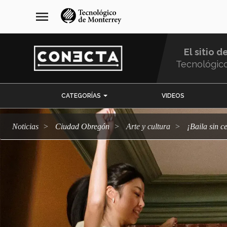
Pasar
navegación
menu
al
principal
contenido
principal
El sitio d
Tecnológic
Menu
CATEGORÍAS
VIDEOS
Comunidad
Noticias
Ciudad Obregón
arte y cultura
¡Baila sin