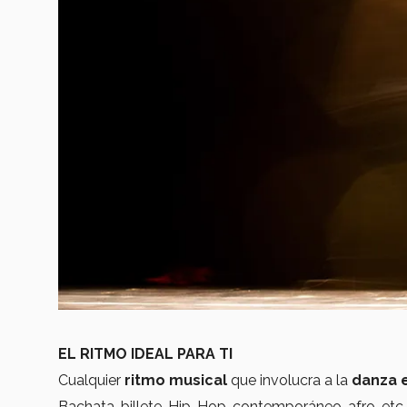
EL RITMO IDEAL PARA TI
Cualquier
ritmo musical
que involucra a la
danza e
Bachata, billete, Hip-Hop, contemporáneo, afro, etc