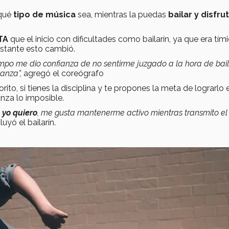
 qué
tipo de música
sea, mientras la puedas
bailar y disfrut
TA
que el inicio con dificultades como bailarín, ya que era tím
nstante esto cambió.
mpo me dio confianza de no sentirme juzgado a la hora de baila
anza”,
agregó el coreógrafo
ito, si tienes la disciplina y te propones la meta de lograrlo 
nza lo imposible.
 yo quiero
, me gusta mantenerme activo mientras transmito e
uyó el bailarín.