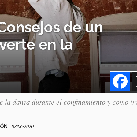
! Consejos de un
verte en la
Fa
 la danza durante el confinamiento y como in
- 08/06/2020
GÓN