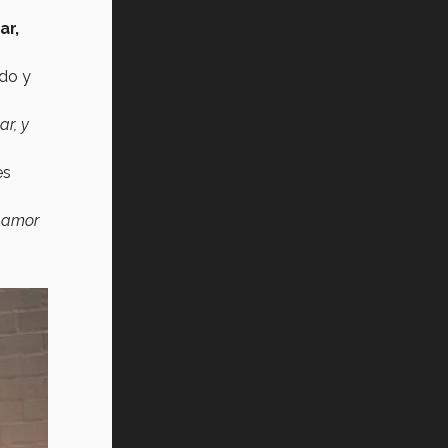
Vida Tec: Pasión, disciplina y
ar,
básquetbol, con Gael Adame
(video)
ido y
¿Cómo es el Modelo Educativo
Tec? (video)
r, y
Vida Tec: Feminismo e Inteligencia
Artificial, Paola Ricaurte (video)
es
l amor