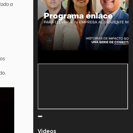
todo a
nos
ndo.
Videos