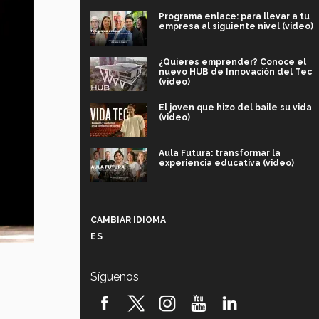
Programa enlace: para llevar a tu
empresa al siguiente nivel (video)
¿Quieres emprender? Conoce el
nuevo HUB de Innovación del Tec
(video)
El joven que hizo del baile su vida
(video)
Aula Futura: transformar la
experiencia educativa (video)
Más que un festival cultural: así es
la magia de VIBRART 2026 (video)
CAMBIAR IDIOMA
ES
Javier Guzmán: investigación con
impacto social (video)
Síguenos
¡México, en el top del mundial de
robótica FIRST 2026! (video)