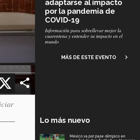
adaptarse al impacto
por la pandemia de
COVID-19
Subtítulo
Información para sobrellevar mejor la
cuarentena y entender su impacto en el
mundo
navigate_next
MÁS DE ESTE EVENTO
cebook
X
iciar
Lo más nuevo
México va por pase olímpico en