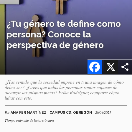
¿Tu género te define como
persona? Conoce la
perspectiva de género
Facebook
X
¿Has sentido que la sociedad impone en ti una imagen de cómo
debes ser? ¿Crees que todas las personas somos capaces de
alcanzar las mismas metas? Erika Rodríguez comparte cómo
lidiar con esto.
Por
- 26/04/2021
ANA FER MARTÍNEZ | CAMPUS CD. OBREGÓN
Tiempo estimado de lectura:6 mins