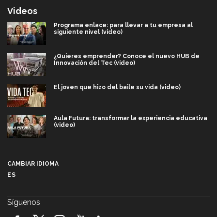
Videos
Programa enlace: para llevar a tu empresa al
siguiente nivel (video)
¿Quieres emprender? Conoce el nuevo HUB de
Innovación del Tec (video)
El joven que hizo del baile su vida (video)
Aula Futura: transformar la experiencia educativa
(video)
Más que un festival cultural: así es la magia de
VIBRART 2026 (video)
CAMBIAR IDIOMA
ES
Javier Guzmán: investigación con impacto social
(video)
Síguenos
¡México, en el top del mundial de robótica FIRST