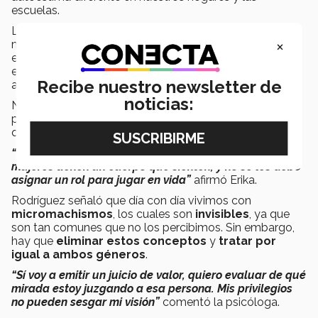
escuelas.
La sociedad se rige a través de tendencias acorde a los
×
momentos históricos que estamos viviendo, y siguen
existiendo cambios en las estructuras sociales y
económicas desde la época de nuestros abuelos a la
Recibe nuestro newsletter de
actualidad.
noticias:
No obstante, el concepto de que la mujer sea sumisa y
pertenezca a lo privado se ha mantenido. A pesar de
que se ha desvanecido, no se ha erradicado del todo.
“Nada es exclusivo de nadie. Todos los hombres y
mujeres tienen un cuerpo que sienten, y no se les debe
asignar un rol para jugar en vida”
afirmó Erika.
Rodríguez señaló que día con día vivimos con
micromachismos
, los cuales son
invisibles
, ya que
son tan comunes que no los percibimos. Sin embargo,
hay que
eliminar estos conceptos
y
tratar por
igual a ambos géneros
.
“Sí voy a emitir un juicio de valor, quiero evaluar de qué
mirada estoy juzgando a esa persona. Mis privilegios
no pueden sesgar mi visión”
comentó la psicóloga.