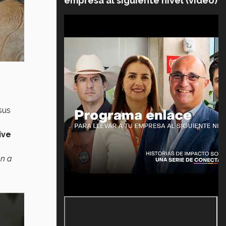
empresa al siguiente nivel (video)
sus
ive
an a