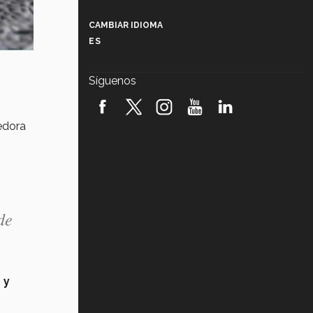
Más que un festival cultural: así es
la magia de VIBRART 2026 (video)
CAMBIAR IDIOMA
ES
Javier Guzmán: investigación con
impacto social (video)
Síguenos
¡México, en el top del mundial de
robótica FIRST 2026! (video)
edora
Vida Tec: Pasión, disciplina y
básquetbol, con Gael Adame
(video)
¿Cómo es el Modelo Educativo
Tec? (video)
de
Vida Tec: Feminismo e Inteligencia
Artificial, Paola Ricaurte (video)
 y