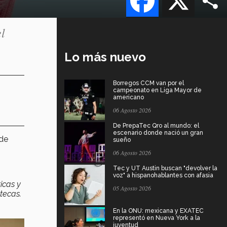
l
Lo más nuevo
Borregos CCM van por el
campeonato en Liga Mayor de
americano
06 Agosto 2026
De PrepaTec Qro al mundo: el
escenario donde nació un gran
 de
sueño
06 Agosto 2026
Tec y UT Austin buscan "devolver la
voz" a hispanohablantes con afasia
ticas y
05 Agosto 2026
tecas.
En la ONU: mexicana y EXATEC
representó en Nueva York a la
juventud