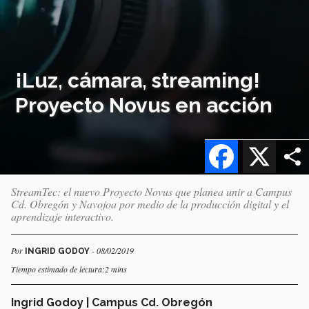
¡Luz, cámara, streaming!
Proyecto Novus en acción
Facebook
X
StreamTec: el nuevo Proyecto Novus que planea unir a Campus
Cd. Obregón y Navojoa por medio de la producción digital y el
aprendizaje interactivo.
Por
- 08/02/2019
INGRID GODOY
Tiempo estimado de lectura:2 mins
Ingrid Godoy | Campus Cd. Obregón