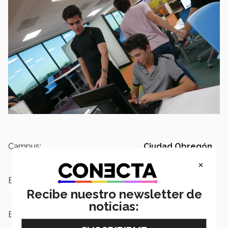
Campus:
Ciudad Obregón
×
Escuelas:
PrepaTec
Recibe nuestro newsletter de
noticias:
Etiquetas:
PrepaTec,
Novus,
Investigación,
Campus Ciudad Obregón