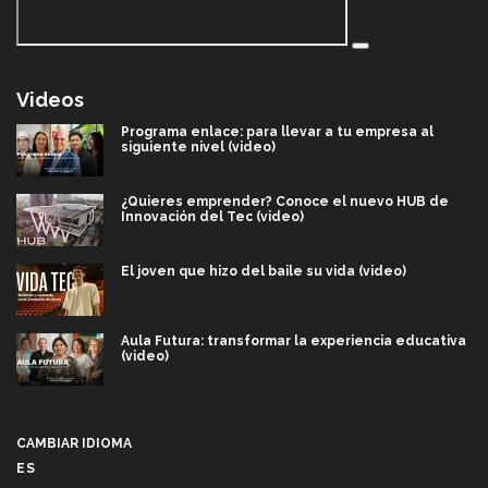
Videos
Programa enlace: para llevar a tu empresa al
siguiente nivel (video)
¿Quieres emprender? Conoce el nuevo HUB de
Innovación del Tec (video)
El joven que hizo del baile su vida (video)
Aula Futura: transformar la experiencia educativa
(video)
Más que un festival cultural: así es la magia de
VIBRART 2026 (video)
CAMBIAR IDIOMA
ES
Javier Guzmán: investigación con impacto social