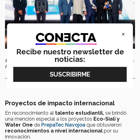
×
Recibe nuestro newsletter de
noticias:
Momento del reconocimiento a Gerardo y Ricardo Bours Castelo. | Foto:
Pedro Bobadilla
Proyectos de impacto internacional
En reconocimiento al
talento estudiantil,
se brindó
una mención especial a los proyectos
Eco-Siali y
Water One
de
PrepaTec Navojoa
que obtuvieron
reconocimientos a nivel internacional
por su
innovación.