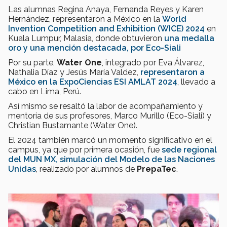
Las alumnas Regina Anaya, Fernanda Reyes y Karen
Hernández, representaron a México en la
World
Invention Competition and Exhibition (WICE) 2024
en
Kuala Lumpur, Malasia, donde obtuvieron
una medalla
oro y una mención destacada, por Eco-Siali
Por su parte,
Water One
, integrado por Eva Álvarez,
Nathalia Díaz y Jesús María Valdez,
representaron a
México en la ExpoCiencias ESI AMLAT 2024
, llevado a
cabo en Lima, Perú.
Así mismo se resaltó la labor de acompañamiento y
mentoría de sus profesores, Marco Murillo (Eco-Siali) y
Christian Bustamante (Water One).
El 2024 también marcó un momento significativo en el
campus, ya que por primera ocasión, fue
sede regional
del MUN MX, simulación del Modelo de las Naciones
Unidas
, realizado por alumnos de
PrepaTec
.