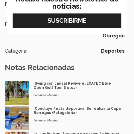
Escuelas:
PrepaTec
noticias:
Etiquetas:
Deportes,
borregos,
Copa
Borregos,
PrepaTec Ciudad
Obregón
Categoría:
Deportes
Notas Relacionadas
¡Swing con causa! Revive el EXATEC Blue
Open Golf Tour (fotos)
Gerardo Mendívil
¡Concluye fiesta deportiva! Se realiza la Copa
Borregos (Fotogalería)
Gerardo Mendívil
Un sueño transformado en pasión: la historia