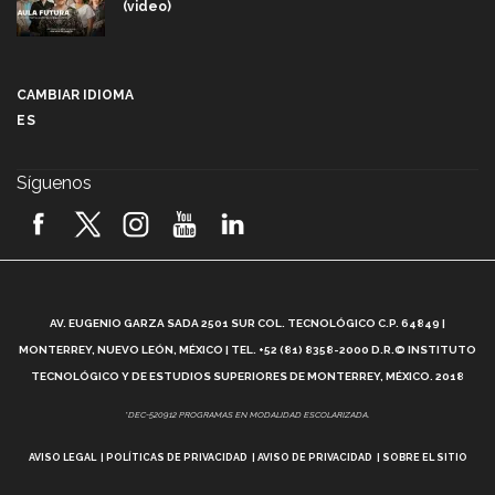
(video)
Más que un festival cultural: así es la magia de
VIBRART 2026 (video)
CAMBIAR IDIOMA
ES
Javier Guzmán: investigación con impacto social
(video)
Síguenos
¡México, en el top del mundial de robótica FIRST
2026! (video)
Vida Tec: Pasión, disciplina y básquetbol, con Gael
Adame (video)
A
AV. EUGENIO GARZA SADA 2501 SUR COL. TECNOLÓGICO C.P. 64849 |
L
¿Cómo es el Modelo Educativo Tec? (video)
MONTERREY, NUEVO LEÓN, MÉXICO | TEL. +52 (81) 8358-2000 D.R.© INSTITUTO
TECNOLÓGICO Y DE ESTUDIOS SUPERIORES DE MONTERREY, MÉXICO. 2018
Vida Tec: Feminismo e Inteligencia Artificial, Paola
*DEC-520912 PROGRAMAS EN MODALIDAD ESCOLARIZADA.
Ricaurte (video)
AVISO LEGAL
POLÍTICAS DE PRIVACIDAD
AVISO DE PRIVACIDAD
SOBRE EL SITIO