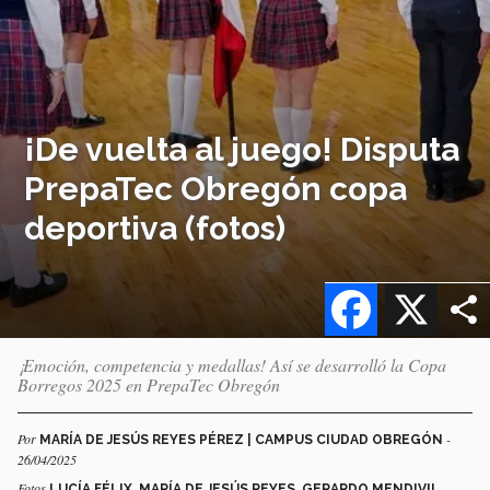
¡De vuelta al juego! Disputa
PrepaTec Obregón copa
deportiva (fotos)
Facebook
X
¡Emoción, competencia y medallas! Así se desarrolló la Copa
Borregos 2025 en PrepaTec Obregón
Por
-
MARÍA DE JESÚS REYES PÉREZ | CAMPUS CIUDAD OBREGÓN
26/04/2025
Fotos
LUCÍA FÉLIX, MARÍA DE JESÚS REYES, GERARDO MENDIVIL