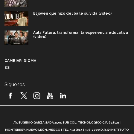
El joven que hizo del baile su vida (video)
Aula Futura: transformar la experiencia educativa
(video)
Más que un festival cultural: así es la magia de
VIBRART 2026 (video)
CAMBIAR IDIOMA
ES
Javier Guzmán: investigación con impacto social
(video)
Síguenos
¡México, en el top del mundial de robótica FIRST
2026! (video)
Vida Tec: Pasión, disciplina y básquetbol, con Gael
Adame (video)
A
AV. EUGENIO GARZA SADA 2501 SUR COL. TECNOLÓGICO C.P. 64849 |
L
¿Cómo es el Modelo Educativo Tec? (video)
MONTERREY, NUEVO LEÓN, MÉXICO | TEL. +52 (81) 8358-2000 D.R.© INSTITUTO