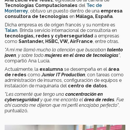
Tecnologías Computacionales
del
Tec de
Monterrey
, obtuvo un puesto dentro de una
empresa
consultora de tecnologías
en
Málaga, España
.
Dicha empresa es de origen francés y su nombre es
Talan
. Brinda servicio internacional de consultoría en
tecnologías, redes y cyberseguridad
a empresas
como
Santander, HSBC, VW, AirFrance
, entre otras.
"A mi me llamó mucho la atención que buscaban
talento
joven
, y sobre todo
mujeres en el área de tecnologías
"
,
compartió Ana Lucía.
Actualmente, la
exalumna
se desempeña en el
área
de redes
como
Junior IT Production
, con tareas como
administración de insumos, configuración de equipos e
instalación de maquinaria del
centro de datos
.
"Les comenté que tengo una
concentración en
cyberseguridad
y que me encanta el
área de redes
. Fue
ahí cuando me dijeron que mi perfil encajaba perfecto"
,
puntualizó.