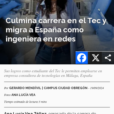
Culmina carrera en el Tec y
migra a España como
ingeniera en redes
Facebook
X
Sus logros como estudiante del Tec le permiten emplearse en
empresa consultora de tecnologías en Málaga, España
Por
- 19/09/2024
GERARDO MENDÍVIL | CAMPUS CIUDAD OBREGÓN
Fotos
ANA LUCÍA VEA
Tiempo estimado de lectura:3 mins
Ana Lucía Vea Téllez
, egresada de la carrera de