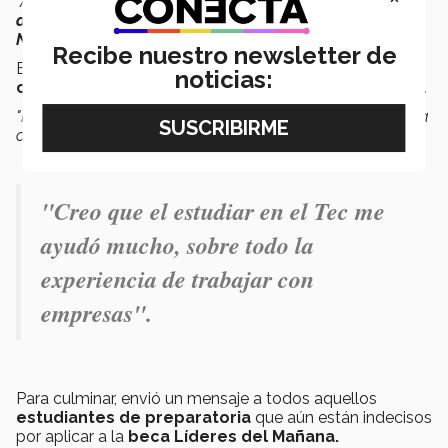
"A corto plazo quiero teminar mi proceso de
contratación
dentro de Santander
para poder fungir como
Junior
Network Engineer.
Recibe nuestro newsletter de
Externó también que le gustaría obtener una
noticias:
certificación
en
Cisco
, en el área de
cyberseguridad
.
"Me gustaría también llevar una
certificación en Cisco
, la
cual tengo muchísimas ganas de tener",
culminó
.
"Creo que el estudiar en el Tec me
ayudó mucho, sobre todo la
experiencia de trabajar con
empresas".
Para culminar, envió un mensaje a todos aquellos
estudiantes de preparatoria
que aún están indecisos
por aplicar a la
beca Líderes del Mañana.