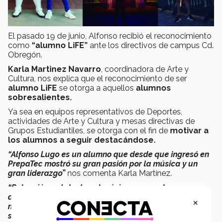
El pasado 19 de junio, Alfonso recibió el reconocimiento
como
“alumno LiFE”
ante los directivos de campus Cd.
Obregón.
Karla Martinez Navarro
, coordinadora de Arte y
Cultura, nos explica que el reconocimiento de ser
alumno LiFE
se otorga a aquellos
alumnos
sobresalientes.
Ya sea en equipos representativos de Deportes,
actividades de Arte y Cultura y mesas directivas de
Grupos Estudiantiles, se otorga con el fin de
motivar a
los alumnos a seguir destacándose.
“Alfonso Lugo es un alumno que desde que ingresó en
PrepaTec mostró su gran pasión por la música y un
gran liderazgo”
nos comenta Karla Martínez.
“Potenció sus talentos al máximo, ganando una
destacada mención”
Karla nos dice a su vez
“estamos
×
muy orgullosos de todo lo que ha logrado y en lo que
se convirtió”