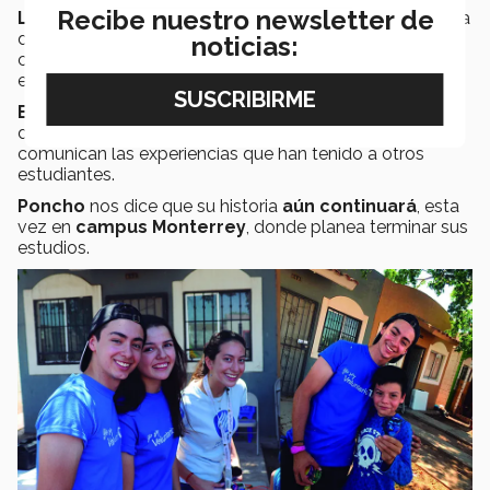
Recibe nuestro newsletter de
LiFE
, Liderazgo y Formación Estudiantil, es una iniciativa
del nuevo
modelo Tec21
, donde las actividades
noticias:
culturales, deportivas y de desarrollo dejan de ser
extracurriculares para volverse formativas.
Embajadores Tec
es un programa en donde alumnos
de preparatoria y profesional de la institución
comunican las experiencias que han tenido a otros
estudiantes.
Poncho
nos dice que su historia
aún continuará
, esta
vez en
campus Monterrey
, donde planea terminar sus
estudios.