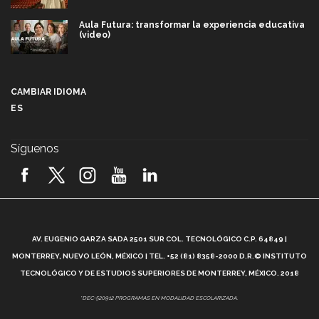
Aula Futura: transformar la experiencia educativa
(video)
Más que un festival cultural: así es la magia de
VIBRART 2026 (video)
CAMBIAR IDIOMA
ES
Javier Guzmán: investigación con impacto social
(video)
Síguenos
¡México, en el top del mundial de robótica FIRST
2026! (video)
Vida Tec: Pasión, disciplina y básquetbol, con Gael
Adame (video)
A
AV. EUGENIO GARZA SADA 2501 SUR COL. TECNOLÓGICO C.P. 64849 |
L
¿Cómo es el Modelo Educativo Tec? (video)
MONTERREY, NUEVO LEÓN, MÉXICO | TEL. +52 (81) 8358-2000 D.R.© INSTITUTO
TECNOLÓGICO Y DE ESTUDIOS SUPERIORES DE MONTERREY, MÉXICO. 2018
Vida Tec: Feminismo e Inteligencia Artificial, Paola
*DEC-520912 PROGRAMAS EN MODALIDAD ESCOLARIZADA.
Ricaurte (video)