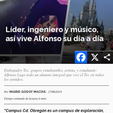
Líder, ingeniero y músico,
así vive Alfonso su día a día
Facebook
X
Embajador Tec, grupos estudiantiles, artista, y estudiante:
Alfonso Lugo todo un alumno integral que vive el Tec en todos
los sentidos.
Por
- 27/06/2019
INGRID GODOY MACÍAS
Tiempo estimado de lectura:4 mins
“Campus Cd. Obregón es un campus de exploración,