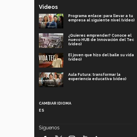
Videos
Programa enlace: para llevar a tu
empresa al siguiente nivel (video)
¿Quieres emprender? Conoce el
nuevo HUB de Innovación del Tec
(video)
El joven que hizo del baile su vida
(video)
Aula Futura: transformar la
experiencia educativa (video)
Más que un festival cultural: así es
la magia de VIBRART 2026 (video)
CAMBIAR IDIOMA
ES
Javier Guzmán: investigación con
impacto social (video)
Síguenos
¡México, en el top del mundial de