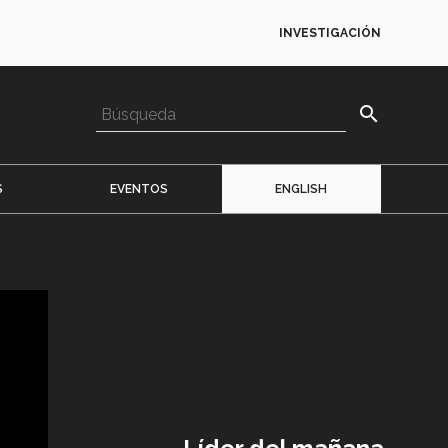
INVESTIGACIÓN
search
S
EVENTOS
ENGLISH