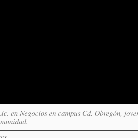
 Lic. en Negocios en campus Cd. Obregón, jove
omunidad.
2018