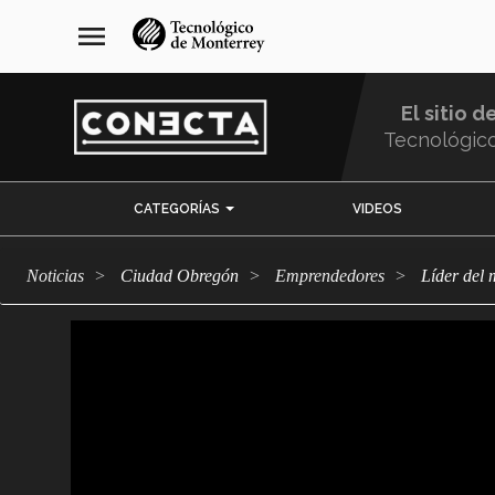
Pasar
navegación
menu
al
principal
contenido
principal
El sitio d
Tecnológic
Menu
CATEGORÍAS
VIDEOS
Comunidad
Noticias
Ciudad Obregón
emprendedores
Líder de