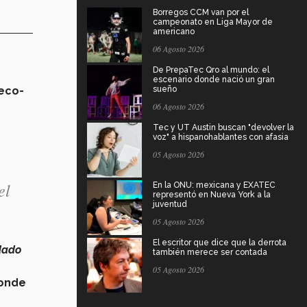
Borregos CCM van por el
campeonato en Liga Mayor de
americano
06 Agosto 2026
De PrepaTec Qro al mundo: el
escenario donde nació un gran
eco-
sueño
06 Agosto 2026
Tec y UT Austin buscan "devolver la
voz" a hispanohablantes con afasia
05 Agosto 2026
el
En la ONU: mexicana y EXATEC
representó en Nueva York a la
juventud
05 Agosto 2026
El escritor que dice que la derrota
dado
también merece ser contada
05 Agosto 2026
donde