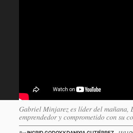
Gabriel Minjarez es líder del mañana,
emprendedor y comprometido con su c
Por
- 15/11/
INGRID GODOY Y DANIXIA GUTIÉRREZ