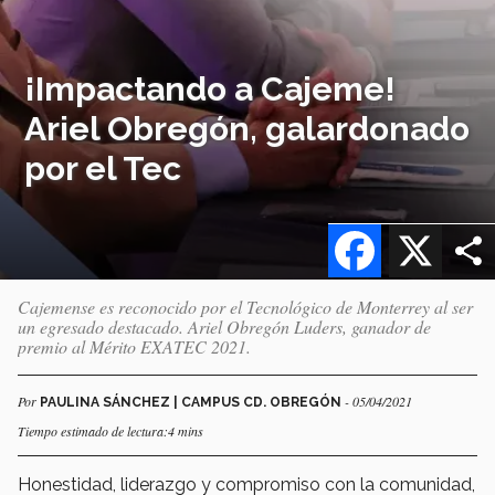
¡Impactando a Cajeme!
Ariel Obregón, galardonado
por el Tec
Facebook
X
Cajemense es reconocido por el Tecnológico de Monterrey al ser
un egresado destacado. Ariel Obregón Luders, ganador de
premio al Mérito EXATEC 2021.
Por
- 05/04/2021
PAULINA SÁNCHEZ | CAMPUS CD. OBREGÓN
Tiempo estimado de lectura:4 mins
Honestidad, liderazgo y compromiso con la comunidad,