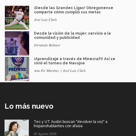
¡Desde las Grandes Ligas! Obregonense
comparte cómo cumplió sus metas
José Luis Clark
Desde la visión de la mujer: servicio a la
comunidad y publicidad
Fernando Bohmer
¡Aprendizaje a través de Minecraft! Así se
vivió el torneo de Navojoa
Ana Fer Martínez y José Luis Clark
Lo más nuevo
Tec y UT Austin buscan "devolver la voz" a
hispanohablantes con afasia
05 Agosto 2026