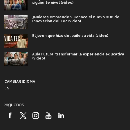
siguiente nivel (video)
¿Quieres emprender? Conoce el nuevo HUB de
Innovación del Tec (video)
El joven que hizo del baile su vida (video)
Aula Futura: transformar la experiencia educativa
(video)
Más que un festival cultural: así es la magia de
VIBRART 2026 (video)
CAMBIAR IDIOMA
ES
Javier Guzmán: investigación con impacto social
(video)
Síguenos
¡México, en el top del mundial de robótica FIRST
2026! (video)
Vida Tec: Pasión, disciplina y básquetbol, con Gael