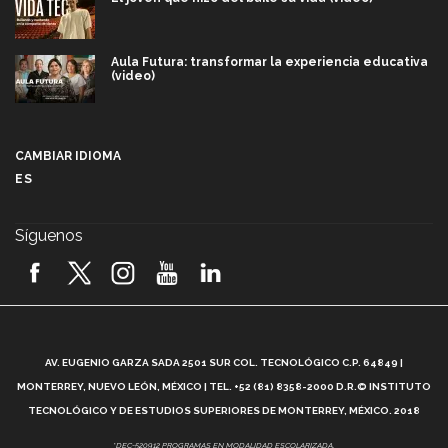
Aula Futura: transformar la experiencia educativa
(video)
Más que un festival cultural: así es la magia de
VIBRART 2026 (video)
CAMBIAR IDIOMA
ES
Javier Guzmán: investigación con impacto social
(video)
Síguenos
¡México, en el top del mundial de robótica FIRST
2026! (video)
Vida Tec: Pasión, disciplina y básquetbol, con Gael
Adame (video)
A
AV. EUGENIO GARZA SADA 2501 SUR COL. TECNOLÓGICO C.P. 64849 |
L
¿Cómo es el Modelo Educativo Tec? (video)
MONTERREY, NUEVO LEÓN, MÉXICO | TEL. +52 (81) 8358-2000 D.R.© INSTITUTO
TECNOLÓGICO Y DE ESTUDIOS SUPERIORES DE MONTERREY, MÉXICO. 2018
Vida Tec: Feminismo e Inteligencia Artificial, Paola
*DEC-520912 PROGRAMAS EN MODALIDAD ESCOLARIZADA.