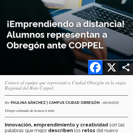
¡Emprendiendo a distancia!
Alumnos representan a
Obregón ante COPPEL
Facebook
X
Conoce al equipo que representó a Ciudad Obregón en la etapa
Regional del Reto Coppel.
Por
- 08/10/2020
PAULINA SÁNCHEZ | CAMPUS CIUDAD OBREGÓN
Tiempo estimado de lectura:4 mins
Innovación, emprendimiento y creatividad
son las
palabras que mejor
describen
los
retos
del nuevo